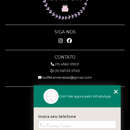
SIGA-NOS
CONTATO
(11) 4562-9500
(11) 96723-9743
buffetamendoas@gmail.com
MENU
Olá! Fale agora pelo WhatsApp
Início
Quem somos
Serviços
Insira seu telefone
Eventos