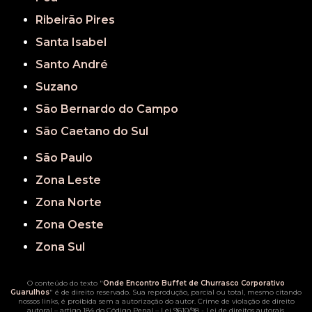
Ribeirão Pires
Santa Isabel
Santo André
Suzano
São Bernardo do Campo
São Caetano do Sul
São Paulo
Zona Leste
Zona Norte
Zona Oeste
Zona Sul
O conteúdo do texto "
Onde Encontro Buffet de Churrasco Corporativo
Guarulhos
" é de direito reservado. Sua reprodução, parcial ou total, mesmo citando
nossos links, é proibida sem a autorização do autor. Crime de violação de direito
autoral – artigo 184 do Código Penal –
Lei 9610/98 - Lei de direitos autorais
.