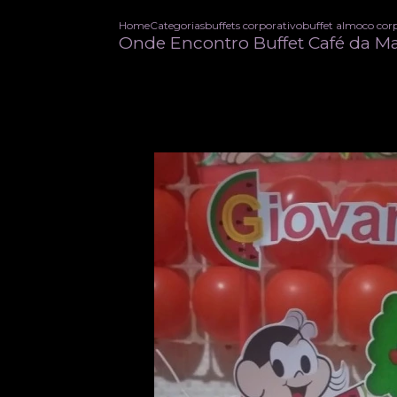
Home
Categorias
buffets corporativo
buffet almoco cor
Onde Encontro Buffet Café da M