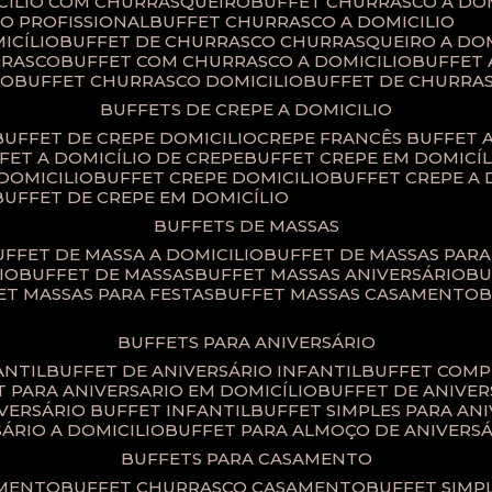
ICILIO COM CHURRASQUEIRO
BUFFET CHURRASCO A DO
IO PROFISSIONAL
BUFFET CHURRASCO A DOMICILIO
ICÍLIO
BUFFET DE CHURRASCO CHURRASQUEIRO A DOM
RRASCO
BUFFET COM CHURRASCO A DOMICILIO
BUFFET
CO
BUFFET CHURRASCO DOMICILIO
BUFFET DE CHURRA
BUFFETS DE CREPE A DOMICILIO
BUFFET DE CREPE DOMICILIO
CREPE FRANCÊS BUFFET 
FFET A DOMICÍLIO DE CREPE
BUFFET CREPE EM DOMICÍL
 DOMICILIO
BUFFET CREPE DOMICILIO
BUFFET CREPE A
BUFFET DE CREPE EM DOMICÍLIO
BUFFETS DE MASSAS
BUFFET DE MASSA A DOMICILIO
BUFFET DE MASSAS PAR
IO
BUFFET DE MASSAS
BUFFET MASSAS ANIVERSÁRIO
B
FET MASSAS PARA FESTAS
BUFFET MASSAS CASAMENTO
BUFFETS PARA ANIVERSÁRIO
ANTIL
BUFFET DE ANIVERSÁRIO INFANTIL
BUFFET COM
ET PARA ANIVERSARIO EM DOMICÍLIO
BUFFET DE ANIVE
IVERSÁRIO BUFFET INFANTIL
BUFFET SIMPLES PARA AN
SÁRIO A DOMICILIO
BUFFET PARA ALMOÇO DE ANIVERS
BUFFETS PARA CASAMENTO
AMENTO
BUFFET CHURRASCO CASAMENTO
BUFFET SIM