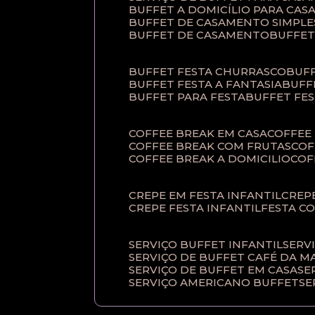
BUFFET A DOMICÍLIO PARA CA
BUFFET DE CASAMENTO SIMPLE
BUFFET DE CASAMENTO
BUFFE
BUFFET FESTA CHURRASCO
BUF
BUFFET FESTA A FANTASIA
BUF
BUFFET PARA FESTA
BUFFET FE
COFFEE BREAK EM CASA
COFFE
COFFEE BREAK COM FRUTAS
CO
COFFEE BREAK A DOMICILIO
CO
CREPE EM FESTA INFANTIL
CRE
CREPE FESTA INFANTIL
FESTA C
SERVIÇO BUFFET INFANTIL
SERV
SERVIÇO DE BUFFET CAFÉ DA 
SERVIÇO DE BUFFET EM CASA
S
SERVIÇO AMERICANO BUFFET
S