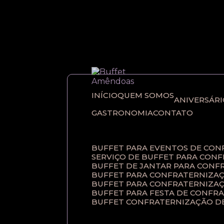
Entre em contato com um de nossos esp
INÍCIO
QUEM SOMOS
ANIVERSÁR
GASTRONOMIA
CONTATO
BUFFET PARA EVENTOS DE CO
SERVIÇO DE BUFFET PARA CON
BUFFET DE JANTAR PARA CONF
BUFFET PARA CONFRATERNIZAÇ
BUFFET PARA CONFRATERNIZA
BUFFET PARA FESTA DE CONFR
BUFFET CONFRATERNIZAÇÃO D