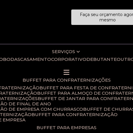
Faça seu orçamento ago
ecialistas!
mesmo
SERVIÇOS
IO
BODAS
CASAMENTO
CORPORATIVO
DEBUTANTE
OUTR
BUFFET PARA CONFRATERNIZAÇÕES
NFRATERNIZAÇÃO
BUFFET PARA FESTA DE CONFRATERN
FRATERNIZAÇÃO
BUFFET PARA ALMOÇO DE CONFRATER
RATERNIZAÇÕES​
BUFFET DE JANTAR PARA CONFRATERN
ÃO DE FINAL DE ANO​
ÇÃO DE EMPRESA COM CHURRASCO
BUFFET DE CHURR
ATERNIZAÇÃO
BUFFET PARA CONFRATERNIZAÇÃO
E EMPRESA
BUFFET PARA EMPRESAS