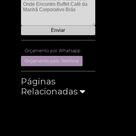
Orçamento por Whatsapp
Orçamento pelo Telefone
Páginas
Relacionadas