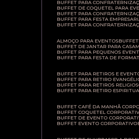
BUFFET PARA CONFRATERNIZA
BUFFET DE COQUETEL PARA EV
BUFFET PARA CONFRATERNIZA
BUFFET PARA FESTA EMPRESARI
BUFFET PARA CONFRATERNIZA
ALMOÇO PARA EVENTOS
BUFFE
BUFFET DE JANTAR PARA CAS
BUFFET PARA PEQUENOS EVEN
BUFFET PARA FESTA DE FORMA
BUFFET PARA RETIROS E EVEN
BUFFET PARA RETIRO EVANGÉLI
BUFFET PARA RETIROS RELIGIO
BUFFET PARA RETIRO ESPIRITU
BUFFET CAFÉ DA MANHÃ CORP
BUFFET COQUETEL CORPORATI
BUFFET DE EVENTO CORPORAT
BUFFET EVENTO CORPORATIVO