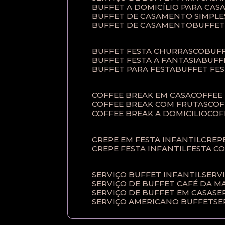
BUFFET A DOMICÍLIO PARA CA
BUFFET DE CASAMENTO SIMPLE
BUFFET DE CASAMENTO
BUFFE
BUFFET FESTA CHURRASCO
BUF
BUFFET FESTA A FANTASIA
BUF
BUFFET PARA FESTA
BUFFET FE
COFFEE BREAK EM CASA
COFFE
COFFEE BREAK COM FRUTAS
CO
COFFEE BREAK A DOMICILIO
CO
CREPE EM FESTA INFANTIL
CRE
CREPE FESTA INFANTIL
FESTA C
SERVIÇO BUFFET INFANTIL
SERV
SERVIÇO DE BUFFET CAFÉ DA 
SERVIÇO DE BUFFET EM CASA
S
SERVIÇO AMERICANO BUFFET
S