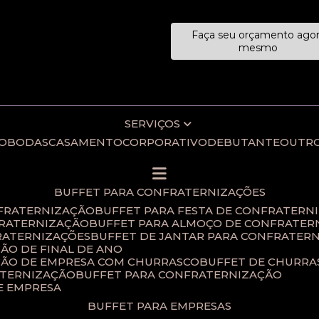
Faça seu orçamento ago
ecialistas!
mesmo
SERVIÇOS
IO
BODAS
CASAMENTO
CORPORATIVO
DEBUTANTE
OUTR
BUFFET PARA CONFRATERNIZAÇÕES
NFRATERNIZAÇÃO
BUFFET PARA FESTA DE CONFRATERN
FRATERNIZAÇÃO
BUFFET PARA ALMOÇO DE CONFRATER
RATERNIZAÇÕES​
BUFFET DE JANTAR PARA CONFRATERN
ÃO DE FINAL DE ANO​
ÇÃO DE EMPRESA COM CHURRASCO
BUFFET DE CHURR
ATERNIZAÇÃO
BUFFET PARA CONFRATERNIZAÇÃO
E EMPRESA
BUFFET PARA EMPRESAS