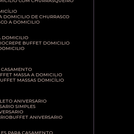
MICILIO COM CHURRASQUEIRO
ICÍLIO
 A DOMICILIO DE CHURRASCO
SCO A DOMICILIO
A DOMICILIO
IO
CREPE BUFFET DOMICILIO
 DOMICILIO
A CASAMENTO
UFFET MASSA A DOMICILIO
BUFFET MASSAS DOMICÍLIO
PLETO ANIVERSARIO
RSARIO SIMPLES
IVERSARIO
ÁRIO
BUFFET ANIVERSARIO
PLES PARA CASAMENTO