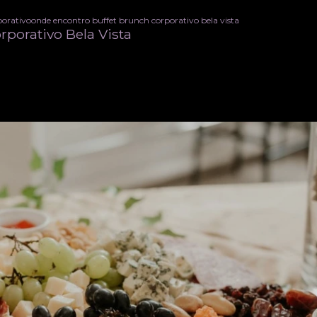
porativo
onde encontro buffet brunch corporativo bela vista
porativo Bela Vista