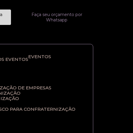
ra
Faça seu orçamento por
Whatsapp
EVENTOS
OS EVENTOS
IZAÇÃO DE EMPRESAS
NIZAÇÃO​
IZAÇÃO​
ASCO PARA CONFRATERNIZAÇÃO