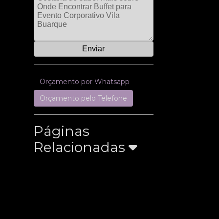
Orçamento por Whatsapp
Orçamento pelo Telefone
Páginas
Relacionadas