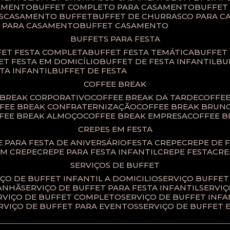
SAMENTO
BUFFET COMPLETO PARA CASAMENTO
BUFFE
S
CASAMENTO BUFFET
BUFFET DE CHURRASCO PARA 
T PARA CASAMENTO
BUFFET CASAMENTO
BUFFETS PARA FESTA
FET FESTA COMPLETA
BUFFET FESTA TEMÁTICA
BUFFET
FET FESTA EM DOMICÍLIO
BUFFET DE FESTA INFANTIL
B
STA INFANTIL
BUFFET DE FESTA
COFFEE BREAK
E BREAK CORPORATIVO
COFFEE BREAK DA TARDE
COFFE
FFEE BREAK CONFRATERNIZAÇÃO
COFFEE BREAK BRUN
FFEE BREAK ALMOÇO
COFFEE BREAK EMPRESA
COFFEE 
CREPES EM FESTA
PE PARA FESTA DE ANIVERSÁRIO
FESTA CREPE
CREPE DE 
OM CREPE
CREPE PARA FESTA INFANTIL
CREPE FESTA
CR
SERVIÇOS DE BUFFET
IÇO DE BUFFET INFANTIL A DOMICILIO
SERVIÇO BUFFET
MANHÃ
SERVIÇO DE BUFFET PARA FESTA INFANTIL
SERVI
ERVIÇO DE BUFFET COMPLETO
SERVIÇO DE BUFFET INFA
ERVIÇO DE BUFFET PARA EVENTOS
SERVIÇO DE BUFFET 