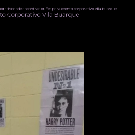
porativo
onde encontrar buffet para evento corporativo vila buarque
to Corporativo Vila Buarque