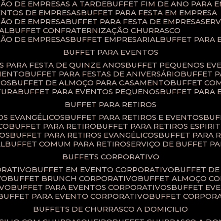
ÇÃO DE EMPRESAS A TARDE
BUFFET FIM DE ANO PARA 
ENTOS DE EMPRESAS
BUFFET PARA FESTA EM EMPRESA
ÇÃO DE EMPRESA
BUFFET PARA FESTA DE EMPRESA
SER
AL
BUFFET CONFRATERNIZAÇÃO CHURRASCO
ÇÃO DE EMPRESAS
BUFFET EMPRESARIAL
BUFFET PARA
BUFFET PARA EVENTOS
TS PARA FESTA DE QUINZE ANOS
BUFFET PEQUENOS EV
AMENTO
BUFFET PARA FESTAS DE ANIVERSÁRIO
BUFFET 
TOS
BUFFET DE ALMOÇO PARA CASAMENTO
BUFFET CO
TURA
BUFFET PARA EVENTOS PEQUENOS
BUFFET PARA
BUFFET PARA RETIROS
TOS EVANGÉLICOS
BUFFET PARA RETIROS E EVENTOS
BU
CO
BUFFET PARA RETIRO
BUFFET PARA RETIROS ESPIRI
SOS
BUFFET PARA RETIROS EVANGÉLICOS
BUFFET PARA 
AL
BUFFET COMUM PARA RETIRO​
SERVIÇO DE BUFFET P
BUFFETS CORPORATIVO
ORATIVO
BUFFET EM EVENTO CORPORATIVO
BUFFET D
VO
BUFFET BRUNCH CORPORATIVO
BUFFET ALMOÇO C
IVO
BUFFET PARA EVENTOS CORPORATIVOS
BUFFET E
BUFFET PARA EVENTO CORPORATIVO
BUFFET CORPOR
BUFFETS DE CHURRASCO A DOMICILIO