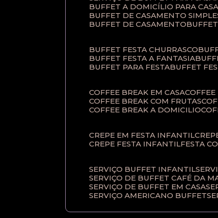
BUFFET A DOMICÍLIO PARA CA
BUFFET DE CASAMENTO SIMPLE
BUFFET DE CASAMENTO
BUFFE
BUFFET FESTA CHURRASCO
BUF
BUFFET FESTA A FANTASIA
BUF
BUFFET PARA FESTA
BUFFET FE
COFFEE BREAK EM CASA
COFFE
COFFEE BREAK COM FRUTAS
CO
COFFEE BREAK A DOMICILIO
CO
CREPE EM FESTA INFANTIL
CRE
CREPE FESTA INFANTIL
FESTA C
SERVIÇO BUFFET INFANTIL
SERV
SERVIÇO DE BUFFET CAFÉ DA 
SERVIÇO DE BUFFET EM CASA
S
SERVIÇO AMERICANO BUFFET
S