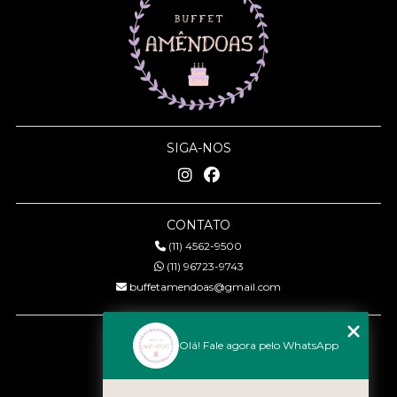
SIGA-NOS
CONTATO
(11) 4562-9500
(11) 96723-9743
buffetamendoas@gmail.com
MENU
Olá! Fale agora pelo WhatsApp
Início
Quem somos