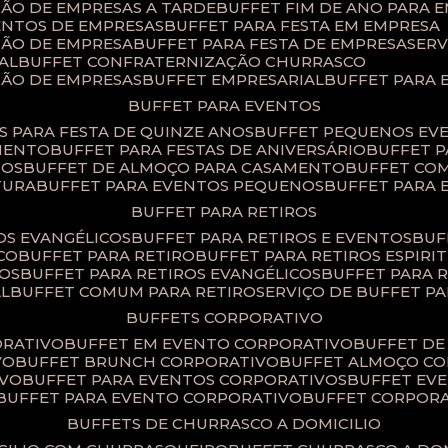
ÇÃO DE EMPRESAS A TARDE
BUFFET FIM DE ANO PARA 
ENTOS DE EMPRESAS
BUFFET PARA FESTA EM EMPRESA
ÇÃO DE EMPRESA
BUFFET PARA FESTA DE EMPRESA
SER
AL
BUFFET CONFRATERNIZAÇÃO CHURRASCO
ÇÃO DE EMPRESAS
BUFFET EMPRESARIAL
BUFFET PARA
BUFFET PARA EVENTOS
TS PARA FESTA DE QUINZE ANOS
BUFFET PEQUENOS EV
AMENTO
BUFFET PARA FESTAS DE ANIVERSÁRIO
BUFFET 
TOS
BUFFET DE ALMOÇO PARA CASAMENTO
BUFFET CO
TURA
BUFFET PARA EVENTOS PEQUENOS
BUFFET PARA
BUFFET PARA RETIROS
TOS EVANGÉLICOS
BUFFET PARA RETIROS E EVENTOS
BU
CO
BUFFET PARA RETIRO
BUFFET PARA RETIROS ESPIRI
SOS
BUFFET PARA RETIROS EVANGÉLICOS
BUFFET PARA 
AL
BUFFET COMUM PARA RETIRO​
SERVIÇO DE BUFFET P
BUFFETS CORPORATIVO
ORATIVO
BUFFET EM EVENTO CORPORATIVO
BUFFET D
VO
BUFFET BRUNCH CORPORATIVO
BUFFET ALMOÇO C
IVO
BUFFET PARA EVENTOS CORPORATIVOS
BUFFET E
BUFFET PARA EVENTO CORPORATIVO
BUFFET CORPOR
BUFFETS DE CHURRASCO A DOMICILIO