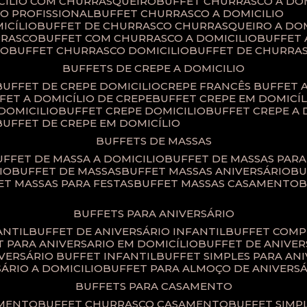
ICILIO COM CHURRASQUEIRO
BUFFET CHURRASCO A DO
IO PROFISSIONAL
BUFFET CHURRASCO A DOMICILIO
ICÍLIO
BUFFET DE CHURRASCO CHURRASQUEIRO A DOM
RRASCO
BUFFET COM CHURRASCO A DOMICILIO
BUFFET
CO
BUFFET CHURRASCO DOMICILIO
BUFFET DE CHURRA
BUFFETS DE CREPE A DOMICILIO
BUFFET DE CREPE DOMICILIO
CREPE FRANCÊS BUFFET 
FFET A DOMICÍLIO DE CREPE
BUFFET CREPE EM DOMICÍL
 DOMICILIO
BUFFET CREPE DOMICILIO
BUFFET CREPE A
BUFFET DE CREPE EM DOMICÍLIO
BUFFETS DE MASSAS
BUFFET DE MASSA A DOMICILIO
BUFFET DE MASSAS PAR
IO
BUFFET DE MASSAS
BUFFET MASSAS ANIVERSÁRIO
B
FET MASSAS PARA FESTAS
BUFFET MASSAS CASAMENTO
BUFFETS PARA ANIVERSÁRIO
ANTIL
BUFFET DE ANIVERSÁRIO INFANTIL
BUFFET COM
ET PARA ANIVERSARIO EM DOMICÍLIO
BUFFET DE ANIVE
IVERSÁRIO BUFFET INFANTIL
BUFFET SIMPLES PARA AN
SÁRIO A DOMICILIO
BUFFET PARA ALMOÇO DE ANIVERS
BUFFETS PARA CASAMENTO
AMENTO
BUFFET CHURRASCO CASAMENTO
BUFFET SIM