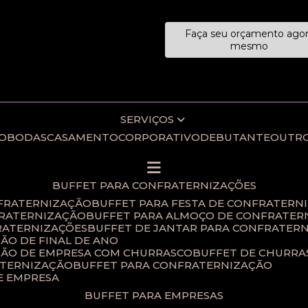
Faça seu orçamento ago
ecialistas!
mesmo
SERVIÇOS
IO
BODAS
CASAMENTO
CORPORATIVO
DEBUTANTE
OUTR
BUFFET PARA CONFRATERNIZAÇÕES
NFRATERNIZAÇÃO
BUFFET PARA FESTA DE CONFRATERN
FRATERNIZAÇÃO
BUFFET PARA ALMOÇO DE CONFRATER
RATERNIZAÇÕES​
BUFFET DE JANTAR PARA CONFRATERN
ÃO DE FINAL DE ANO​
ÇÃO DE EMPRESA COM CHURRASCO
BUFFET DE CHURR
ATERNIZAÇÃO
BUFFET PARA CONFRATERNIZAÇÃO
E EMPRESA
BUFFET PARA EMPRESAS