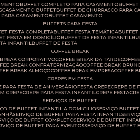
SAMENTO
BUFFET COMPLETO PARA CASAMENTO
BUFFE
S
CASAMENTO BUFFET
BUFFET DE CHURRASCO PARA 
T PARA CASAMENTO
BUFFET CASAMENTO
BUFFETS PARA FESTA
FET FESTA COMPLETA
BUFFET FESTA TEMÁTICA
BUFFET
FET FESTA EM DOMICÍLIO
BUFFET DE FESTA INFANTIL
B
STA INFANTIL
BUFFET DE FESTA
COFFEE BREAK
E BREAK CORPORATIVO
COFFEE BREAK DA TARDE
COFFE
FFEE BREAK CONFRATERNIZAÇÃO
COFFEE BREAK BRUN
FFEE BREAK ALMOÇO
COFFEE BREAK EMPRESA
COFFEE 
CREPES EM FESTA
PE PARA FESTA DE ANIVERSÁRIO
FESTA CREPE
CREPE DE 
OM CREPE
CREPE PARA FESTA INFANTIL
CREPE FESTA
CR
SERVIÇOS DE BUFFET
IÇO DE BUFFET INFANTIL A DOMICILIO
SERVIÇO BUFFET
MANHÃ
SERVIÇO DE BUFFET PARA FESTA INFANTIL
SERVI
ERVIÇO DE BUFFET COMPLETO
SERVIÇO DE BUFFET INFA
ERVIÇO DE BUFFET PARA EVENTOS
SERVIÇO DE BUFFET 