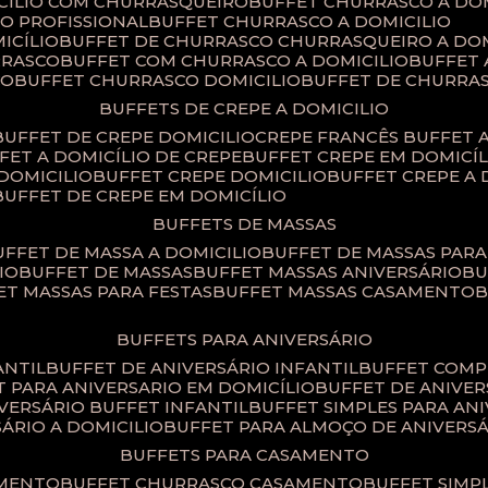
ICILIO COM CHURRASQUEIRO
BUFFET CHURRASCO A DO
IO PROFISSIONAL
BUFFET CHURRASCO A DOMICILIO
ICÍLIO
BUFFET DE CHURRASCO CHURRASQUEIRO A DOM
RRASCO
BUFFET COM CHURRASCO A DOMICILIO
BUFFET
CO
BUFFET CHURRASCO DOMICILIO
BUFFET DE CHURRA
BUFFETS DE CREPE A DOMICILIO
BUFFET DE CREPE DOMICILIO
CREPE FRANCÊS BUFFET 
FFET A DOMICÍLIO DE CREPE
BUFFET CREPE EM DOMICÍL
 DOMICILIO
BUFFET CREPE DOMICILIO
BUFFET CREPE A
BUFFET DE CREPE EM DOMICÍLIO
BUFFETS DE MASSAS
BUFFET DE MASSA A DOMICILIO
BUFFET DE MASSAS PAR
IO
BUFFET DE MASSAS
BUFFET MASSAS ANIVERSÁRIO
B
FET MASSAS PARA FESTAS
BUFFET MASSAS CASAMENTO
BUFFETS PARA ANIVERSÁRIO
ANTIL
BUFFET DE ANIVERSÁRIO INFANTIL
BUFFET COM
ET PARA ANIVERSARIO EM DOMICÍLIO
BUFFET DE ANIVE
IVERSÁRIO BUFFET INFANTIL
BUFFET SIMPLES PARA AN
SÁRIO A DOMICILIO
BUFFET PARA ALMOÇO DE ANIVERS
BUFFETS PARA CASAMENTO
AMENTO
BUFFET CHURRASCO CASAMENTO
BUFFET SIM