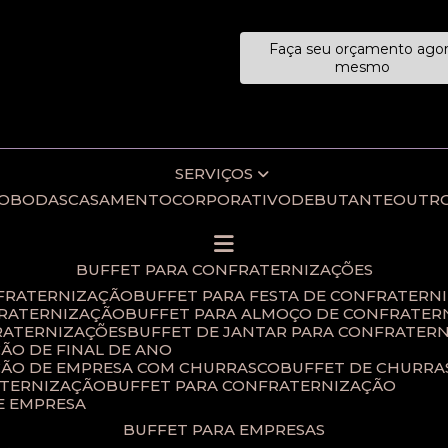
Faça seu orçamento ago
ecialistas!
mesmo
SERVIÇOS
IO
BODAS
CASAMENTO
CORPORATIVO
DEBUTANTE
OUTR
BUFFET PARA CONFRATERNIZAÇÕES
NFRATERNIZAÇÃO
BUFFET PARA FESTA DE CONFRATERN
FRATERNIZAÇÃO
BUFFET PARA ALMOÇO DE CONFRATER
RATERNIZAÇÕES​
BUFFET DE JANTAR PARA CONFRATERN
ÃO DE FINAL DE ANO​
ÇÃO DE EMPRESA COM CHURRASCO
BUFFET DE CHURR
ATERNIZAÇÃO
BUFFET PARA CONFRATERNIZAÇÃO
E EMPRESA
BUFFET PARA EMPRESAS