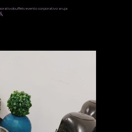
porativo
buffets evento corporativo aruja
JÁ