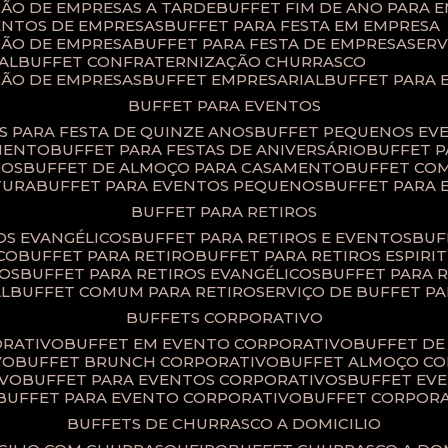
ÇÃO DE EMPRESAS A TARDE
BUFFET FIM DE ANO PARA 
ENTOS DE EMPRESAS
BUFFET PARA FESTA EM EMPRESA
ÇÃO DE EMPRESA
BUFFET PARA FESTA DE EMPRESA
SER
AL
BUFFET CONFRATERNIZAÇÃO CHURRASCO
ÇÃO DE EMPRESAS
BUFFET EMPRESARIAL
BUFFET PARA
BUFFET PARA EVENTOS
TS PARA FESTA DE QUINZE ANOS
BUFFET PEQUENOS EV
AMENTO
BUFFET PARA FESTAS DE ANIVERSÁRIO
BUFFET 
TOS
BUFFET DE ALMOÇO PARA CASAMENTO
BUFFET CO
TURA
BUFFET PARA EVENTOS PEQUENOS
BUFFET PARA
BUFFET PARA RETIROS
TOS EVANGÉLICOS
BUFFET PARA RETIROS E EVENTOS
BU
CO
BUFFET PARA RETIRO
BUFFET PARA RETIROS ESPIRI
SOS
BUFFET PARA RETIROS EVANGÉLICOS
BUFFET PARA 
AL
BUFFET COMUM PARA RETIRO​
SERVIÇO DE BUFFET P
BUFFETS CORPORATIVO
ORATIVO
BUFFET EM EVENTO CORPORATIVO
BUFFET D
VO
BUFFET BRUNCH CORPORATIVO
BUFFET ALMOÇO C
IVO
BUFFET PARA EVENTOS CORPORATIVOS
BUFFET E
BUFFET PARA EVENTO CORPORATIVO
BUFFET CORPOR
BUFFETS DE CHURRASCO A DOMICILIO