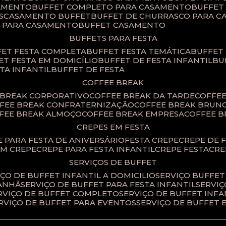
SAMENTO
BUFFET COMPLETO PARA CASAMENTO
BUFFE
S
CASAMENTO BUFFET
BUFFET DE CHURRASCO PARA 
T PARA CASAMENTO
BUFFET CASAMENTO
BUFFETS PARA FESTA
FET FESTA COMPLETA
BUFFET FESTA TEMÁTICA
BUFFET
FET FESTA EM DOMICÍLIO
BUFFET DE FESTA INFANTIL
B
STA INFANTIL
BUFFET DE FESTA
COFFEE BREAK
E BREAK CORPORATIVO
COFFEE BREAK DA TARDE
COFFE
FFEE BREAK CONFRATERNIZAÇÃO
COFFEE BREAK BRUN
FFEE BREAK ALMOÇO
COFFEE BREAK EMPRESA
COFFEE 
CREPES EM FESTA
PE PARA FESTA DE ANIVERSÁRIO
FESTA CREPE
CREPE DE 
OM CREPE
CREPE PARA FESTA INFANTIL
CREPE FESTA
CR
SERVIÇOS DE BUFFET
IÇO DE BUFFET INFANTIL A DOMICILIO
SERVIÇO BUFFET
MANHÃ
SERVIÇO DE BUFFET PARA FESTA INFANTIL
SERVI
ERVIÇO DE BUFFET COMPLETO
SERVIÇO DE BUFFET INFA
ERVIÇO DE BUFFET PARA EVENTOS
SERVIÇO DE BUFFET 