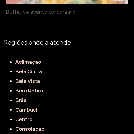
Buffet de evento corporativo
Regiões onde a atende :
REGIÃO CENTRAL
GRANDE SÃO PAULO
São Paulo
Aclimação
Bela Cintra
Bela Vista
Bom Retiro
Brás
Cambuci
Centro
Consolação