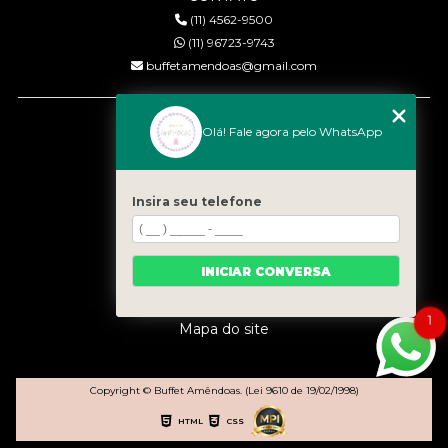
(11) 4562-9500
(11) 96723-9743
buffetamendoas@gmail.com
MENU
Olá! Fale agora pelo WhatsApp
Início
Quem somos
Serviços
Insira seu telefone
Eventos
Gastronomia
INICIAR CONVERSA
Contato
Categorias
1
Mapa do site
Copyright © Buffet Amêndoas. (Lei 9610 de 19/02/1998)
HTML
CSS