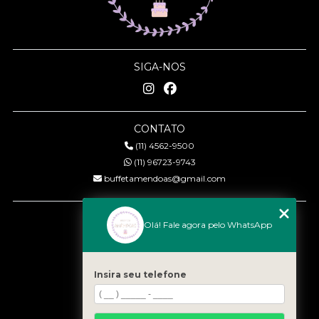
SIGA-NOS
CONTATO
(11) 4562-9500
(11) 96723-9743
buffetamendoas@gmail.com
MENU
Olá! Fale agora pelo WhatsApp
Início
Quem somos
Serviços
Insira seu telefone
Eventos
Gastronomia