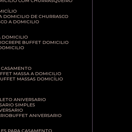
MICILIO COM CHURRASQUEIRO
ICÍLIO
 A DOMICILIO DE CHURRASCO
SCO A DOMICILIO
A DOMICILIO
IO
CREPE BUFFET DOMICILIO
 DOMICILIO
A CASAMENTO
UFFET MASSA A DOMICILIO
BUFFET MASSAS DOMICÍLIO
PLETO ANIVERSARIO
RSARIO SIMPLES
IVERSARIO
ÁRIO
BUFFET ANIVERSARIO
PLES PARA CASAMENTO