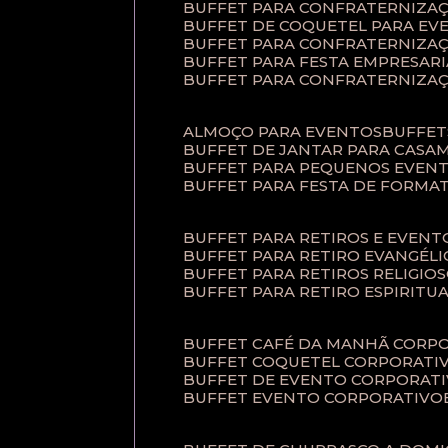
BUFFET PARA CONFRATERNIZA
BUFFET DE COQUETEL PARA EV
BUFFET PARA CONFRATERNIZA
BUFFET PARA FESTA EMPRESARI
BUFFET PARA CONFRATERNIZA
ALMOÇO PARA EVENTOS
BUFFE
BUFFET DE JANTAR PARA CAS
BUFFET PARA PEQUENOS EVEN
BUFFET PARA FESTA DE FORMA
BUFFET PARA RETIROS E EVEN
BUFFET PARA RETIRO EVANGÉLI
BUFFET PARA RETIROS RELIGIO
BUFFET PARA RETIRO ESPIRITU
BUFFET CAFÉ DA MANHÃ CORP
BUFFET COQUETEL CORPORATI
BUFFET DE EVENTO CORPORAT
BUFFET EVENTO CORPORATIVO