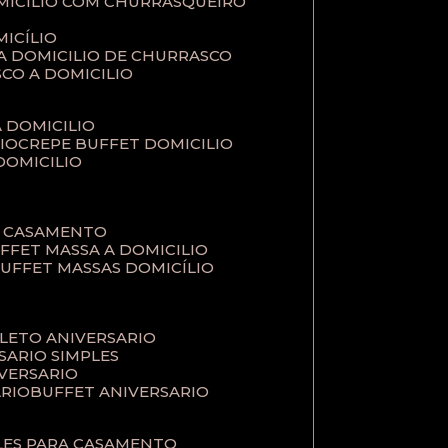
MICILIO COM CHURRASQUEIRO
ICÍLIO
 A DOMICILIO DE CHURRASCO
SCO A DOMICILIO
A DOMICILIO
IO
CREPE BUFFET DOMICILIO
 DOMICILIO
A CASAMENTO
UFFET MASSA A DOMICILIO
BUFFET MASSAS DOMICÍLIO
PLETO ANIVERSARIO
RSARIO SIMPLES
IVERSARIO
ÁRIO
BUFFET ANIVERSARIO
PLES PARA CASAMENTO