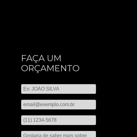
FAÇA UM
ORÇAMENTO
Digite seu nome
Digite seu email
Digite seu telefone
Mensagem