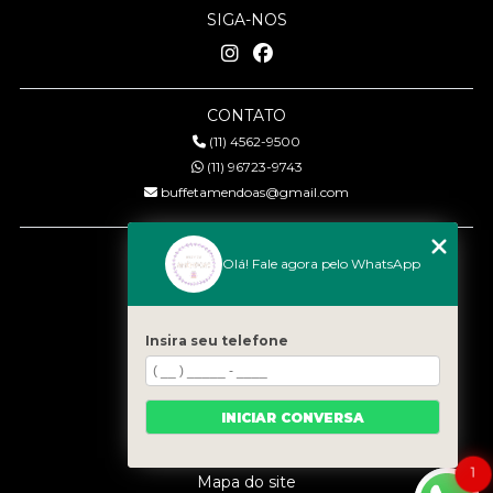
SIGA-NOS
CONTATO
(11) 4562-9500
(11) 96723-9743
buffetamendoas@gmail.com
MENU
Olá! Fale agora pelo WhatsApp
Início
Quem somos
Serviços
Insira seu telefone
Eventos
Gastronomia
INICIAR CONVERSA
Contato
Categorias
1
Mapa do site