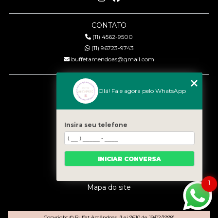
CONTATO
(11) 4562-9500
(11) 96723-9743
buffetamendoas@gmail.com
MENU
Olá! Fale agora pelo WhatsApp
Início
Quem somos
Serviços
Insira seu telefone
Eventos
Gastronomia
INICIAR CONVERSA
Contato
Categorias
1
Mapa do site
Copyright © Buffet Amêndoas. (Lei 9610 de 19/02/1998)