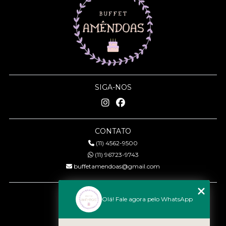
SIGA-NOS
CONTATO
(11) 4562-9500
(11) 96723-9743
buffetamendoas@gmail.com
MENU
Olá! Fale agora pelo WhatsApp
Início
Quem somos