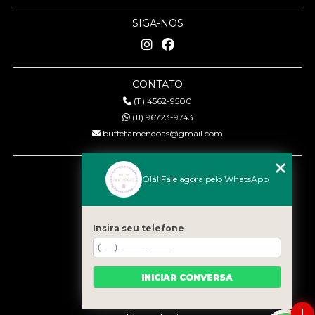
SIGA-NOS
CONTATO
(11) 4562-9500
(11) 96723-9743
buffetamendoas@gmail.com
MENU
Olá! Fale agora pelo WhatsApp
Início
Quem somos
Serviços
Insira seu telefone
Eventos
Gastronomia
INICIAR CONVERSA
Contato
Categorias
1