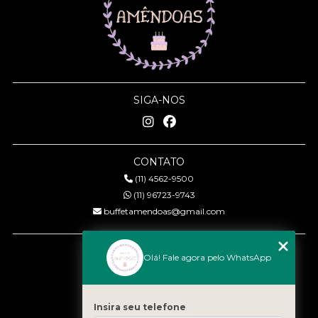
SIGA-NOS
CONTATO
(11) 4562-9500
(11) 96723-9743
buffetamendoas@gmail.com
MENU
Olá! Fale agora pelo WhatsApp
Início
Quem somos
Serviços
Insira seu telefone