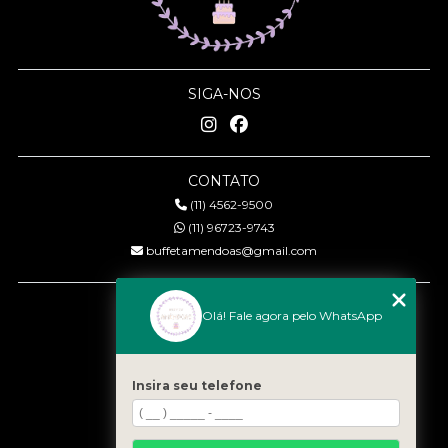
SIGA-NOS
CONTATO
(11) 4562-9500
(11) 96723-9743
buffetamendoas@gmail.com
MENU
Olá! Fale agora pelo WhatsApp
Início
Quem somos
Serviços
Insira seu telefone
Eventos
Gastronomia