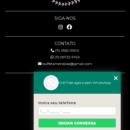
SIGA-NOS
CONTATO
(11) 4562-9500
(11) 96723-9743
buffetamendoas@gmail.com
MENU
Olá! Fale agora pelo WhatsApp
Início
Quem somos
Serviços
Insira seu telefone
Eventos
Gastronomia
INICIAR CONVERSA
Contato