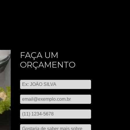
FAÇA UM
ORÇAMENTO
Digite seu nome
Digite seu email
Digite seu telefone
Mensagem