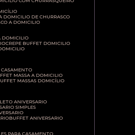
MICILIO COM CHURRASQUEIRO
ICÍLIO
 A DOMICILIO DE CHURRASCO
SCO A DOMICILIO
A DOMICILIO
IO
CREPE BUFFET DOMICILIO
 DOMICILIO
A CASAMENTO
UFFET MASSA A DOMICILIO
BUFFET MASSAS DOMICÍLIO
PLETO ANIVERSARIO
RSARIO SIMPLES
IVERSARIO
ÁRIO
BUFFET ANIVERSARIO
PLES PARA CASAMENTO