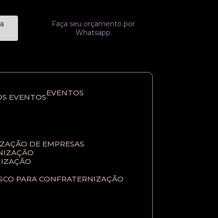
ra
Faça seu orçamento por
Whatsapp
EVENTOS
OS EVENTOS
IZAÇÃO DE EMPRESAS
NIZAÇÃO​
IZAÇÃO​
ASCO PARA CONFRATERNIZAÇÃO