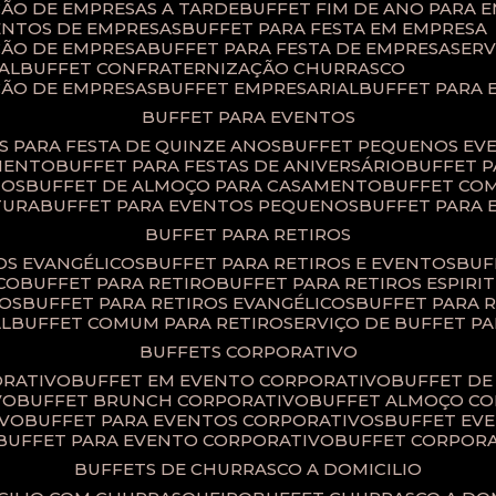
ÇÃO DE EMPRESAS A TARDE
BUFFET FIM DE ANO PARA 
ENTOS DE EMPRESAS
BUFFET PARA FESTA EM EMPRESA
ÇÃO DE EMPRESA
BUFFET PARA FESTA DE EMPRESA
SER
AL
BUFFET CONFRATERNIZAÇÃO CHURRASCO
ÇÃO DE EMPRESAS
BUFFET EMPRESARIAL
BUFFET PARA
BUFFET PARA EVENTOS
TS PARA FESTA DE QUINZE ANOS
BUFFET PEQUENOS EV
AMENTO
BUFFET PARA FESTAS DE ANIVERSÁRIO
BUFFET 
TOS
BUFFET DE ALMOÇO PARA CASAMENTO
BUFFET CO
TURA
BUFFET PARA EVENTOS PEQUENOS
BUFFET PARA
BUFFET PARA RETIROS
TOS EVANGÉLICOS
BUFFET PARA RETIROS E EVENTOS
BU
CO
BUFFET PARA RETIRO
BUFFET PARA RETIROS ESPIRI
SOS
BUFFET PARA RETIROS EVANGÉLICOS
BUFFET PARA 
AL
BUFFET COMUM PARA RETIRO​
SERVIÇO DE BUFFET P
BUFFETS CORPORATIVO
ORATIVO
BUFFET EM EVENTO CORPORATIVO
BUFFET D
VO
BUFFET BRUNCH CORPORATIVO
BUFFET ALMOÇO C
IVO
BUFFET PARA EVENTOS CORPORATIVOS
BUFFET E
BUFFET PARA EVENTO CORPORATIVO
BUFFET CORPOR
BUFFETS DE CHURRASCO A DOMICILIO