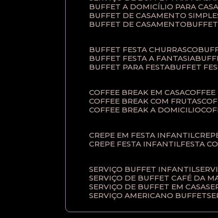
BUFFET A DOMICÍLIO PARA CA
BUFFET DE CASAMENTO SIMPLE
BUFFET DE CASAMENTO
BUFFE
BUFFET FESTA CHURRASCO
BUF
BUFFET FESTA A FANTASIA
BUF
BUFFET PARA FESTA
BUFFET FE
COFFEE BREAK EM CASA
COFFE
COFFEE BREAK COM FRUTAS
CO
COFFEE BREAK A DOMICILIO
CO
CREPE EM FESTA INFANTIL
CRE
CREPE FESTA INFANTIL
FESTA C
SERVIÇO BUFFET INFANTIL
SERV
SERVIÇO DE BUFFET CAFÉ DA 
SERVIÇO DE BUFFET EM CASA
S
SERVIÇO AMERICANO BUFFET
S