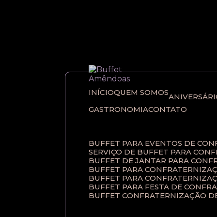
Entre em contato com um de nossos esp
INÍCIO
QUEM SOMOS
ANIVERSÁR
GASTRONOMIA
CONTATO
BUFFET PARA EVENTOS DE CO
SERVIÇO DE BUFFET PARA CON
BUFFET DE JANTAR PARA CONF
BUFFET PARA CONFRATERNIZAÇ
BUFFET PARA CONFRATERNIZA
BUFFET PARA FESTA DE CONFR
BUFFET CONFRATERNIZAÇÃO D