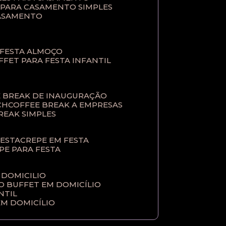
T PARA CASAMENTO SIMPLES
CASAMENTO
 FESTA ALMOÇO
UFFET PARA FESTA INFANTIL
E BREAK DE INAUGURAÇÃO
CH
COFFEE BREAK A EMPRESAS
BREAK SIMPLES
FESTA
CREPE EM FESTA
EPE PARA FESTA
 DOMICILIO
ÇO BUFFET EM DOMICÍLIO
NTIL
EM DOMICÍLIO