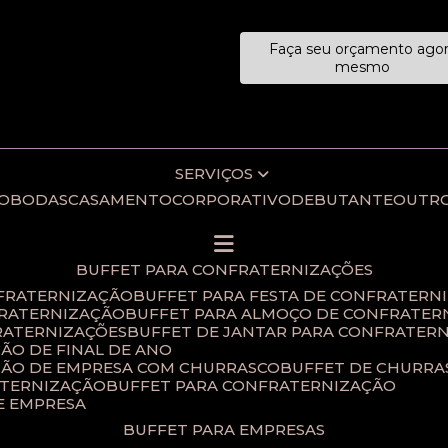
Faça seu orçamento ago
ecialistas!
mesmo
SERVIÇOS
IO
BODAS
CASAMENTO
CORPORATIVO
DEBUTANTE
OUTR
BUFFET PARA CONFRATERNIZAÇÕES
NFRATERNIZAÇÃO
BUFFET PARA FESTA DE CONFRATERN
FRATERNIZAÇÃO
BUFFET PARA ALMOÇO DE CONFRATER
RATERNIZAÇÕES​
BUFFET DE JANTAR PARA CONFRATERN
ÃO DE FINAL DE ANO​
ÇÃO DE EMPRESA COM CHURRASCO
BUFFET DE CHURR
ATERNIZAÇÃO
BUFFET PARA CONFRATERNIZAÇÃO
E EMPRESA
BUFFET PARA EMPRESAS