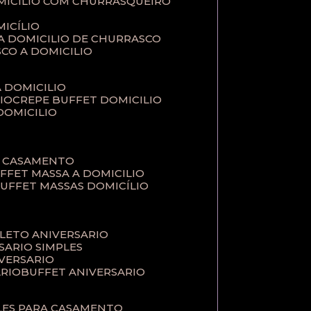
MICILIO COM CHURRASQUEIRO
ICÍLIO
 A DOMICILIO DE CHURRASCO
SCO A DOMICILIO
A DOMICILIO
IO
CREPE BUFFET DOMICILIO
 DOMICILIO
A CASAMENTO
UFFET MASSA A DOMICILIO
BUFFET MASSAS DOMICÍLIO
PLETO ANIVERSARIO
RSARIO SIMPLES
IVERSARIO
ÁRIO
BUFFET ANIVERSARIO
PLES PARA CASAMENTO