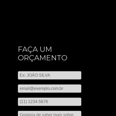
FAÇA UM
ORÇAMENTO
Digite seu nome
Digite seu email
Digite seu telefone
Mensagem