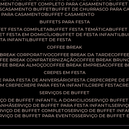
SAMENTO
BUFFET COMPLETO PARA CASAMENTO
BUFFE
S
CASAMENTO BUFFET
BUFFET DE CHURRASCO PARA 
T PARA CASAMENTO
BUFFET CASAMENTO
BUFFETS PARA FESTA
FET FESTA COMPLETA
BUFFET FESTA TEMÁTICA
BUFFET
FET FESTA EM DOMICÍLIO
BUFFET DE FESTA INFANTIL
B
STA INFANTIL
BUFFET DE FESTA
COFFEE BREAK
E BREAK CORPORATIVO
COFFEE BREAK DA TARDE
COFFE
FFEE BREAK CONFRATERNIZAÇÃO
COFFEE BREAK BRUN
FFEE BREAK ALMOÇO
COFFEE BREAK EMPRESA
COFFEE 
CREPES EM FESTA
PE PARA FESTA DE ANIVERSÁRIO
FESTA CREPE
CREPE DE 
OM CREPE
CREPE PARA FESTA INFANTIL
CREPE FESTA
CR
SERVIÇOS DE BUFFET
IÇO DE BUFFET INFANTIL A DOMICILIO
SERVIÇO BUFFET
MANHÃ
SERVIÇO DE BUFFET PARA FESTA INFANTIL
SERVI
ERVIÇO DE BUFFET COMPLETO
SERVIÇO DE BUFFET INFA
ERVIÇO DE BUFFET PARA EVENTOS
SERVIÇO DE BUFFET 