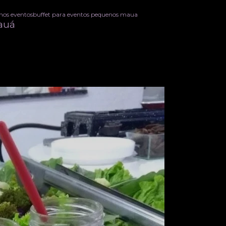
nos eventos
buffet para eventos pequenos maua
auá