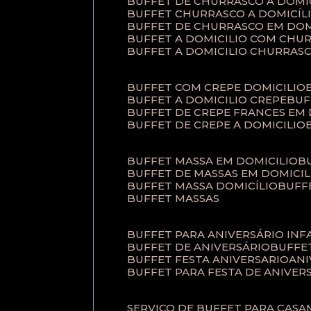
BUFFET DE CHURRASCO A DOM
BUFFET CHURRASCO A DOMICÍL
BUFFET DE CHURRASCO EM DOM
BUFFET A DOMICILIO COM CHU
BUFFET A DOMICILIO CHURRAS
BUFFET COM CREPE DOMICILIO
BUFFET A DOMICILIO CREPE
BU
BUFFET DE CREPE FRANCES EM
BUFFET DE CREPE A DOMICILIO
BUFFET MASSA EM DOMICILIO
BUFFET DE MASSAS EM DOMICIL
BUFFET MASSA DOMICÍLIO
BUF
BUFFET MASSAS
BUFFET PARA ANIVERSÁRIO INF
BUFFET DE ANIVERSÁRIO
BUFF
BUFFET FESTA ANIVERSARIO
AN
BUFFET PARA FESTA DE ANIVER
SERVIÇO DE BUFFET PARA CAS