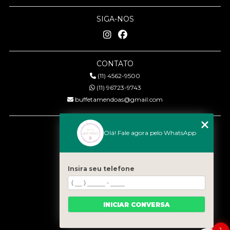
SIGA-NOS
CONTATO
(11) 4562-9500
(11) 96723-9743
buffetamendoas@gmail.com
MENU
Olá! Fale agora pelo WhatsApp
Início
Quem somos
Serviços
Insira seu telefone
Eventos
Gastronomia
INICIAR CONVERSA
Contato
Categorias
1