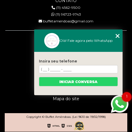
CONTATO
(11) 4562-9500
(11) 96723-9743
buffetamendoas@gmail.com
MENU
Olá! Fale agora pelo WhatsApp
Início
Quem somos
Serviços
Insira seu telefone
Eventos
Gastronomia
INICIAR CONVERSA
Contato
Categorias
1
Mapa do site
Copyright © Buffet Amêndoas. (Lei 9610 de 19/02/1998)
HTML
CSS