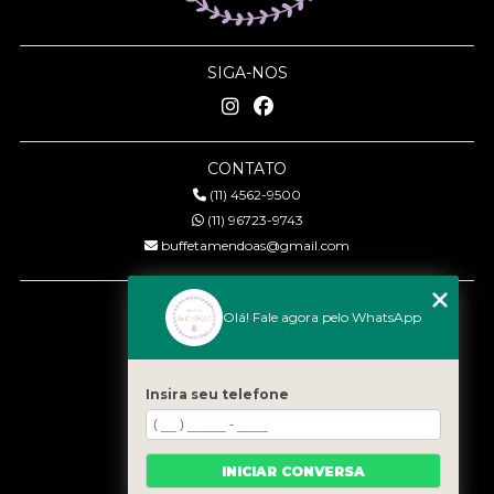
SIGA-NOS
CONTATO
(11) 4562-9500
(11) 96723-9743
buffetamendoas@gmail.com
MENU
Olá! Fale agora pelo WhatsApp
Início
Quem somos
Serviços
Insira seu telefone
Eventos
Gastronomia
INICIAR CONVERSA
Contato