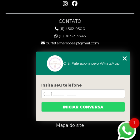
CONTATO
(11) 4562-9500
(11) 96723-9743
buffetamendoas@gmail.com
MENU
Olá! Fale agora pelo WhatsApp
Início
Quem somos
Serviços
Insira seu telefone
Eventos
Gastronomia
INICIAR CONVERSA
Contato
Categorias
1
Mapa do site