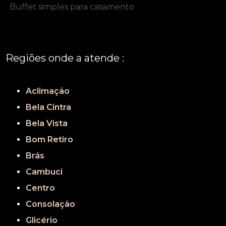
Buffet simples para casamento
Regiões onde a atende :
REGIÃO CENTRAL
GRANDE SÃO PAULO
São Paulo
Aclimação
Bela Cintra
Bela Vista
Bom Retiro
Brás
Cambuci
Centro
Consolação
Glicério