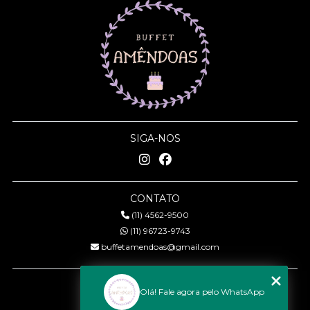
SIGA-NOS
CONTATO
(11) 4562-9500
(11) 96723-9743
buffetamendoas@gmail.com
MENU
Olá! Fale agora pelo WhatsApp
Início