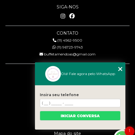
SIGA-NOS
CONTATO
(11) 4562-9500
(11) 96723-9743
buffetamendoas@gmail.com
MENU
Olá! Fale agora pelo WhatsApp
Início
Quem somos
Serviços
Insira seu telefone
Eventos
Gastronomia
INICIAR CONVERSA
Contato
Categorias
1
Mapa do site