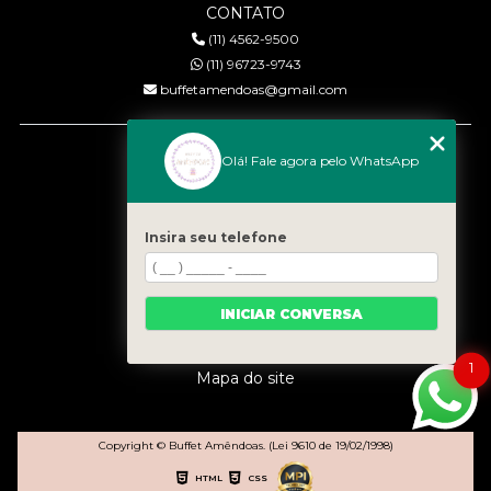
CONTATO
(11) 4562-9500
(11) 96723-9743
buffetamendoas@gmail.com
MENU
Olá! Fale agora pelo WhatsApp
Início
Quem somos
Serviços
Insira seu telefone
Eventos
Gastronomia
INICIAR CONVERSA
Contato
Categorias
1
Mapa do site
Copyright © Buffet Amêndoas. (Lei 9610 de 19/02/1998)
HTML
CSS