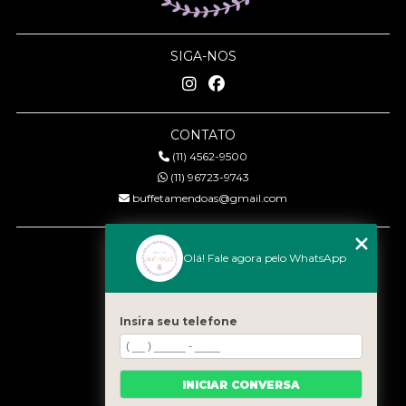
SIGA-NOS
CONTATO
(11) 4562-9500
(11) 96723-9743
buffetamendoas@gmail.com
MENU
Olá! Fale agora pelo WhatsApp
Início
Quem somos
Serviços
Insira seu telefone
Eventos
Gastronomia
INICIAR CONVERSA
Contato