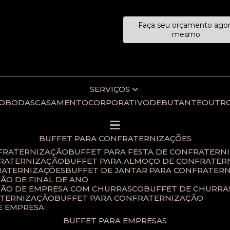
Faça seu orçamento ago
ecialistas!
mesmo
SERVIÇOS
IO
BODAS
CASAMENTO
CORPORATIVO
DEBUTANTE
OUTR
BUFFET PARA CONFRATERNIZAÇÕES
NFRATERNIZAÇÃO
BUFFET PARA FESTA DE CONFRATERN
FRATERNIZAÇÃO
BUFFET PARA ALMOÇO DE CONFRATER
RATERNIZAÇÕES​
BUFFET DE JANTAR PARA CONFRATERN
ÃO DE FINAL DE ANO​
ÇÃO DE EMPRESA COM CHURRASCO
BUFFET DE CHURR
ATERNIZAÇÃO
BUFFET PARA CONFRATERNIZAÇÃO
E EMPRESA
BUFFET PARA EMPRESAS