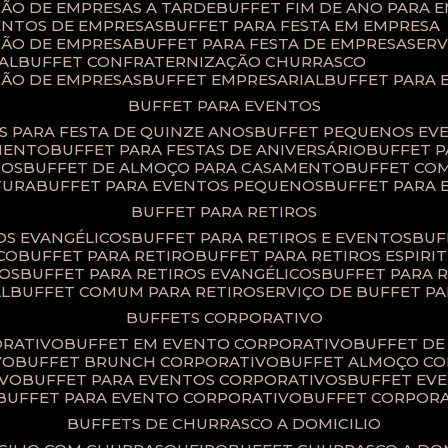
ÇÃO DE EMPRESAS A TARDE
BUFFET FIM DE ANO PARA 
ENTOS DE EMPRESAS
BUFFET PARA FESTA EM EMPRESA
ÇÃO DE EMPRESA
BUFFET PARA FESTA DE EMPRESA
SER
AL
BUFFET CONFRATERNIZAÇÃO CHURRASCO
ÇÃO DE EMPRESAS
BUFFET EMPRESARIAL
BUFFET PARA
BUFFET PARA EVENTOS
TS PARA FESTA DE QUINZE ANOS
BUFFET PEQUENOS EV
AMENTO
BUFFET PARA FESTAS DE ANIVERSÁRIO
BUFFET 
TOS
BUFFET DE ALMOÇO PARA CASAMENTO
BUFFET CO
TURA
BUFFET PARA EVENTOS PEQUENOS
BUFFET PARA
BUFFET PARA RETIROS
TOS EVANGÉLICOS
BUFFET PARA RETIROS E EVENTOS
BU
CO
BUFFET PARA RETIRO
BUFFET PARA RETIROS ESPIRI
SOS
BUFFET PARA RETIROS EVANGÉLICOS
BUFFET PARA 
AL
BUFFET COMUM PARA RETIRO​
SERVIÇO DE BUFFET P
BUFFETS CORPORATIVO
ORATIVO
BUFFET EM EVENTO CORPORATIVO
BUFFET D
VO
BUFFET BRUNCH CORPORATIVO
BUFFET ALMOÇO C
IVO
BUFFET PARA EVENTOS CORPORATIVOS
BUFFET E
BUFFET PARA EVENTO CORPORATIVO
BUFFET CORPOR
BUFFETS DE CHURRASCO A DOMICILIO