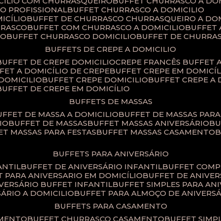
ICILIO COM CHURRASQUEIRO
BUFFET CHURRASCO A DO
IO PROFISSIONAL
BUFFET CHURRASCO A DOMICILIO
ICÍLIO
BUFFET DE CHURRASCO CHURRASQUEIRO A DOM
RRASCO
BUFFET COM CHURRASCO A DOMICILIO
BUFFET
CO
BUFFET CHURRASCO DOMICILIO
BUFFET DE CHURRA
BUFFETS DE CREPE A DOMICILIO
BUFFET DE CREPE DOMICILIO
CREPE FRANCÊS BUFFET 
FFET A DOMICÍLIO DE CREPE
BUFFET CREPE EM DOMICÍL
 DOMICILIO
BUFFET CREPE DOMICILIO
BUFFET CREPE A
BUFFET DE CREPE EM DOMICÍLIO
BUFFETS DE MASSAS
BUFFET DE MASSA A DOMICILIO
BUFFET DE MASSAS PAR
IO
BUFFET DE MASSAS
BUFFET MASSAS ANIVERSÁRIO
B
FET MASSAS PARA FESTAS
BUFFET MASSAS CASAMENTO
BUFFETS PARA ANIVERSÁRIO
ANTIL
BUFFET DE ANIVERSÁRIO INFANTIL
BUFFET COM
ET PARA ANIVERSARIO EM DOMICÍLIO
BUFFET DE ANIVE
IVERSÁRIO BUFFET INFANTIL
BUFFET SIMPLES PARA AN
SÁRIO A DOMICILIO
BUFFET PARA ALMOÇO DE ANIVERS
BUFFETS PARA CASAMENTO
AMENTO
BUFFET CHURRASCO CASAMENTO
BUFFET SIM