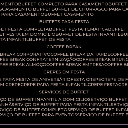
SAMENTO
BUFFET COMPLETO PARA CASAMENTO
BUFFE
S
CASAMENTO BUFFET
BUFFET DE CHURRASCO PARA 
T PARA CASAMENTO
BUFFET CASAMENTO
BUFFETS PARA FESTA
FET FESTA COMPLETA
BUFFET FESTA TEMÁTICA
BUFFET
FET FESTA EM DOMICÍLIO
BUFFET DE FESTA INFANTIL
B
STA INFANTIL
BUFFET DE FESTA
COFFEE BREAK
E BREAK CORPORATIVO
COFFEE BREAK DA TARDE
COFFE
FFEE BREAK CONFRATERNIZAÇÃO
COFFEE BREAK BRUN
FFEE BREAK ALMOÇO
COFFEE BREAK EMPRESA
COFFEE 
CREPES EM FESTA
PE PARA FESTA DE ANIVERSÁRIO
FESTA CREPE
CREPE DE 
OM CREPE
CREPE PARA FESTA INFANTIL
CREPE FESTA
CR
SERVIÇOS DE BUFFET
IÇO DE BUFFET INFANTIL A DOMICILIO
SERVIÇO BUFFET
MANHÃ
SERVIÇO DE BUFFET PARA FESTA INFANTIL
SERVI
ERVIÇO DE BUFFET COMPLETO
SERVIÇO DE BUFFET INFA
ERVIÇO DE BUFFET PARA EVENTOS
SERVIÇO DE BUFFET 