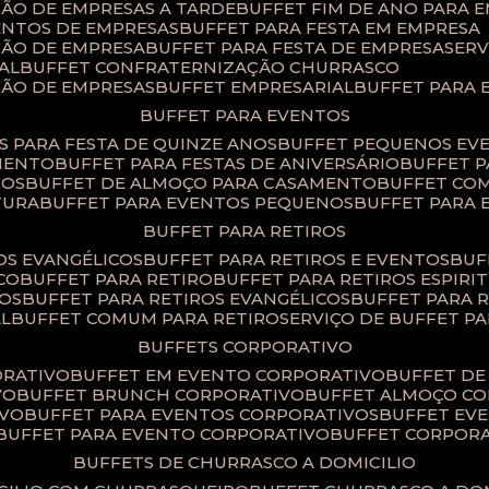
ÇÃO DE EMPRESAS A TARDE
BUFFET FIM DE ANO PARA 
ENTOS DE EMPRESAS
BUFFET PARA FESTA EM EMPRESA
ÇÃO DE EMPRESA
BUFFET PARA FESTA DE EMPRESA
SER
AL
BUFFET CONFRATERNIZAÇÃO CHURRASCO
ÇÃO DE EMPRESAS
BUFFET EMPRESARIAL
BUFFET PARA
BUFFET PARA EVENTOS
TS PARA FESTA DE QUINZE ANOS
BUFFET PEQUENOS EV
AMENTO
BUFFET PARA FESTAS DE ANIVERSÁRIO
BUFFET 
TOS
BUFFET DE ALMOÇO PARA CASAMENTO
BUFFET CO
TURA
BUFFET PARA EVENTOS PEQUENOS
BUFFET PARA
BUFFET PARA RETIROS
TOS EVANGÉLICOS
BUFFET PARA RETIROS E EVENTOS
BU
CO
BUFFET PARA RETIRO
BUFFET PARA RETIROS ESPIRI
SOS
BUFFET PARA RETIROS EVANGÉLICOS
BUFFET PARA 
AL
BUFFET COMUM PARA RETIRO​
SERVIÇO DE BUFFET P
BUFFETS CORPORATIVO
ORATIVO
BUFFET EM EVENTO CORPORATIVO
BUFFET D
VO
BUFFET BRUNCH CORPORATIVO
BUFFET ALMOÇO C
IVO
BUFFET PARA EVENTOS CORPORATIVOS
BUFFET E
BUFFET PARA EVENTO CORPORATIVO
BUFFET CORPOR
BUFFETS DE CHURRASCO A DOMICILIO