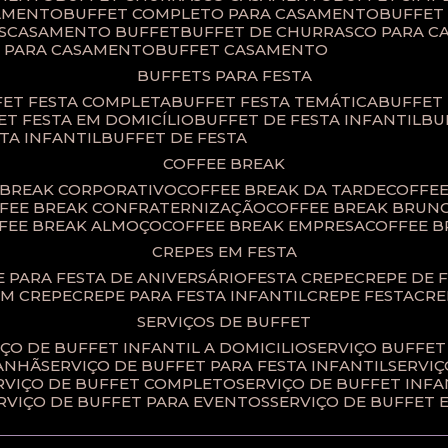
SAMENTO
BUFFET COMPLETO PARA CASAMENTO
BUFFE
S
CASAMENTO BUFFET
BUFFET DE CHURRASCO PARA 
T PARA CASAMENTO
BUFFET CASAMENTO
BUFFETS PARA FESTA
FET FESTA COMPLETA
BUFFET FESTA TEMÁTICA
BUFFET
FET FESTA EM DOMICÍLIO
BUFFET DE FESTA INFANTIL
B
STA INFANTIL
BUFFET DE FESTA
COFFEE BREAK
E BREAK CORPORATIVO
COFFEE BREAK DA TARDE
COFFE
FFEE BREAK CONFRATERNIZAÇÃO
COFFEE BREAK BRUN
FFEE BREAK ALMOÇO
COFFEE BREAK EMPRESA
COFFEE 
CREPES EM FESTA
PE PARA FESTA DE ANIVERSÁRIO
FESTA CREPE
CREPE DE 
OM CREPE
CREPE PARA FESTA INFANTIL
CREPE FESTA
CR
SERVIÇOS DE BUFFET
IÇO DE BUFFET INFANTIL A DOMICILIO
SERVIÇO BUFFET
MANHÃ
SERVIÇO DE BUFFET PARA FESTA INFANTIL
SERVI
ERVIÇO DE BUFFET COMPLETO
SERVIÇO DE BUFFET INFA
ERVIÇO DE BUFFET PARA EVENTOS
SERVIÇO DE BUFFET 