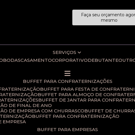
Faça seu orçamento ago
ecialistas!
mesmo
SERVIÇOS
IO
BODAS
CASAMENTO
CORPORATIVO
DEBUTANTE
OUTR
BUFFET PARA CONFRATERNIZAÇÕES
NFRATERNIZAÇÃO
BUFFET PARA FESTA DE CONFRATERN
FRATERNIZAÇÃO
BUFFET PARA ALMOÇO DE CONFRATER
RATERNIZAÇÕES​
BUFFET DE JANTAR PARA CONFRATERN
ÃO DE FINAL DE ANO​
ÇÃO DE EMPRESA COM CHURRASCO
BUFFET DE CHURR
ATERNIZAÇÃO
BUFFET PARA CONFRATERNIZAÇÃO
E EMPRESA
BUFFET PARA EMPRESAS