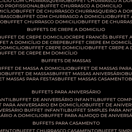
ICILIO COM CHURRASQUEIRO
BUFFET CHURRASCO A DO
IO PROFISSIONAL
BUFFET CHURRASCO A DOMICILIO
ICÍLIO
BUFFET DE CHURRASCO CHURRASQUEIRO A DOM
RRASCO
BUFFET COM CHURRASCO A DOMICILIO
BUFFET
CO
BUFFET CHURRASCO DOMICILIO
BUFFET DE CHURRA
BUFFETS DE CREPE A DOMICILIO
BUFFET DE CREPE DOMICILIO
CREPE FRANCÊS BUFFET 
FFET A DOMICÍLIO DE CREPE
BUFFET CREPE EM DOMICÍL
 DOMICILIO
BUFFET CREPE DOMICILIO
BUFFET CREPE A
BUFFET DE CREPE EM DOMICÍLIO
BUFFETS DE MASSAS
BUFFET DE MASSA A DOMICILIO
BUFFET DE MASSAS PAR
IO
BUFFET DE MASSAS
BUFFET MASSAS ANIVERSÁRIO
B
FET MASSAS PARA FESTAS
BUFFET MASSAS CASAMENTO
BUFFETS PARA ANIVERSÁRIO
ANTIL
BUFFET DE ANIVERSÁRIO INFANTIL
BUFFET COM
ET PARA ANIVERSARIO EM DOMICÍLIO
BUFFET DE ANIVE
IVERSÁRIO BUFFET INFANTIL
BUFFET SIMPLES PARA AN
SÁRIO A DOMICILIO
BUFFET PARA ALMOÇO DE ANIVERS
BUFFETS PARA CASAMENTO
AMENTO
BUFFET CHURRASCO CASAMENTO
BUFFET SIM