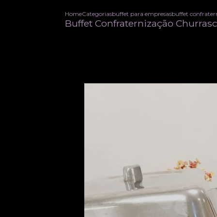
Home
Categorias
buffet para empresas
buffet confrate
Buffet Confraternização Churras