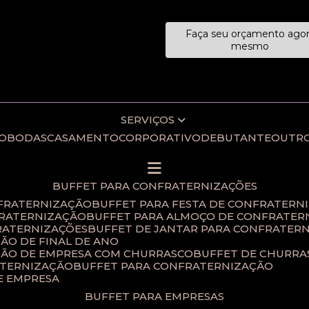
Faça seu orçamento ago
ecialistas!
mesmo
SERVIÇOS
IO
BODAS
CASAMENTO
CORPORATIVO
DEBUTANTE
OUTR
BUFFET PARA CONFRATERNIZAÇÕES
NFRATERNIZAÇÃO
BUFFET PARA FESTA DE CONFRATERN
FRATERNIZAÇÃO
BUFFET PARA ALMOÇO DE CONFRATER
RATERNIZAÇÕES​
BUFFET DE JANTAR PARA CONFRATERN
ÃO DE FINAL DE ANO​
ÇÃO DE EMPRESA COM CHURRASCO
BUFFET DE CHURR
ATERNIZAÇÃO
BUFFET PARA CONFRATERNIZAÇÃO
E EMPRESA
BUFFET PARA EMPRESAS