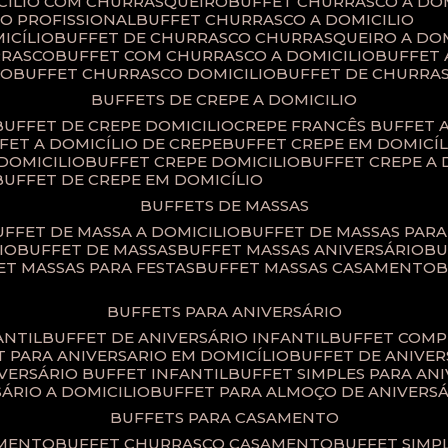
ICILIO COM CHURRASQUEIRO
BUFFET CHURRASCO A DO
IO PROFISSIONAL
BUFFET CHURRASCO A DOMICILIO
ICÍLIO
BUFFET DE CHURRASCO CHURRASQUEIRO A DOM
RRASCO
BUFFET COM CHURRASCO A DOMICILIO
BUFFET
CO
BUFFET CHURRASCO DOMICILIO
BUFFET DE CHURRA
BUFFETS DE CREPE A DOMICILIO
BUFFET DE CREPE DOMICILIO
CREPE FRANCÊS BUFFET 
FFET A DOMICÍLIO DE CREPE
BUFFET CREPE EM DOMICÍL
 DOMICILIO
BUFFET CREPE DOMICILIO
BUFFET CREPE A
BUFFET DE CREPE EM DOMICÍLIO
BUFFETS DE MASSAS
BUFFET DE MASSA A DOMICILIO
BUFFET DE MASSAS PAR
IO
BUFFET DE MASSAS
BUFFET MASSAS ANIVERSÁRIO
B
FET MASSAS PARA FESTAS
BUFFET MASSAS CASAMENTO
BUFFETS PARA ANIVERSÁRIO
ANTIL
BUFFET DE ANIVERSÁRIO INFANTIL
BUFFET COM
ET PARA ANIVERSARIO EM DOMICÍLIO
BUFFET DE ANIVE
IVERSÁRIO BUFFET INFANTIL
BUFFET SIMPLES PARA AN
SÁRIO A DOMICILIO
BUFFET PARA ALMOÇO DE ANIVERS
BUFFETS PARA CASAMENTO
AMENTO
BUFFET CHURRASCO CASAMENTO
BUFFET SIM