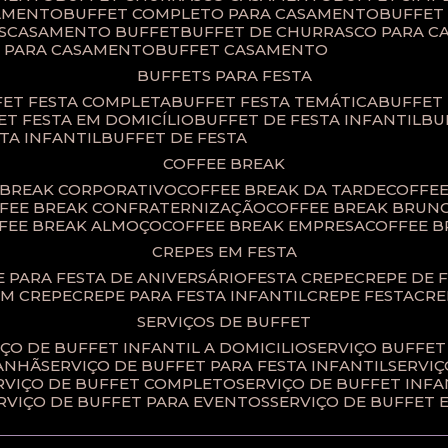
SAMENTO
BUFFET COMPLETO PARA CASAMENTO
BUFFE
S
CASAMENTO BUFFET
BUFFET DE CHURRASCO PARA 
T PARA CASAMENTO
BUFFET CASAMENTO
BUFFETS PARA FESTA
FET FESTA COMPLETA
BUFFET FESTA TEMÁTICA
BUFFET
FET FESTA EM DOMICÍLIO
BUFFET DE FESTA INFANTIL
B
STA INFANTIL
BUFFET DE FESTA
COFFEE BREAK
E BREAK CORPORATIVO
COFFEE BREAK DA TARDE
COFFE
FFEE BREAK CONFRATERNIZAÇÃO
COFFEE BREAK BRUN
FFEE BREAK ALMOÇO
COFFEE BREAK EMPRESA
COFFEE 
CREPES EM FESTA
PE PARA FESTA DE ANIVERSÁRIO
FESTA CREPE
CREPE DE 
OM CREPE
CREPE PARA FESTA INFANTIL
CREPE FESTA
CR
SERVIÇOS DE BUFFET
IÇO DE BUFFET INFANTIL A DOMICILIO
SERVIÇO BUFFET
MANHÃ
SERVIÇO DE BUFFET PARA FESTA INFANTIL
SERVI
ERVIÇO DE BUFFET COMPLETO
SERVIÇO DE BUFFET INFA
ERVIÇO DE BUFFET PARA EVENTOS
SERVIÇO DE BUFFET 