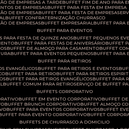
ÇÃO DE EMPRESAS A TARDE
BUFFET FIM DE ANO PARA 
ENTOS DE EMPRESAS
BUFFET PARA FESTA EM EMPRESA
ÇÃO DE EMPRESA
BUFFET PARA FESTA DE EMPRESA
SER
AL
BUFFET CONFRATERNIZAÇÃO CHURRASCO
ÇÃO DE EMPRESAS
BUFFET EMPRESARIAL
BUFFET PARA
BUFFET PARA EVENTOS
TS PARA FESTA DE QUINZE ANOS
BUFFET PEQUENOS EV
AMENTO
BUFFET PARA FESTAS DE ANIVERSÁRIO
BUFFET 
TOS
BUFFET DE ALMOÇO PARA CASAMENTO
BUFFET CO
TURA
BUFFET PARA EVENTOS PEQUENOS
BUFFET PARA
BUFFET PARA RETIROS
TOS EVANGÉLICOS
BUFFET PARA RETIROS E EVENTOS
BU
CO
BUFFET PARA RETIRO
BUFFET PARA RETIROS ESPIRI
SOS
BUFFET PARA RETIROS EVANGÉLICOS
BUFFET PARA 
AL
BUFFET COMUM PARA RETIRO​
SERVIÇO DE BUFFET P
BUFFETS CORPORATIVO
ORATIVO
BUFFET EM EVENTO CORPORATIVO
BUFFET D
VO
BUFFET BRUNCH CORPORATIVO
BUFFET ALMOÇO C
IVO
BUFFET PARA EVENTOS CORPORATIVOS
BUFFET E
BUFFET PARA EVENTO CORPORATIVO
BUFFET CORPOR
BUFFETS DE CHURRASCO A DOMICILIO