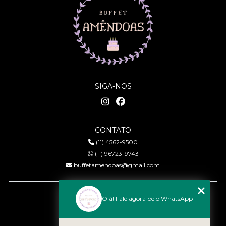
SIGA-NOS
CONTATO
(11) 4562-9500
(11) 96723-9743
buffetamendoas@gmail.com
MENU
Olá! Fale agora pelo WhatsApp
Início
Quem somos