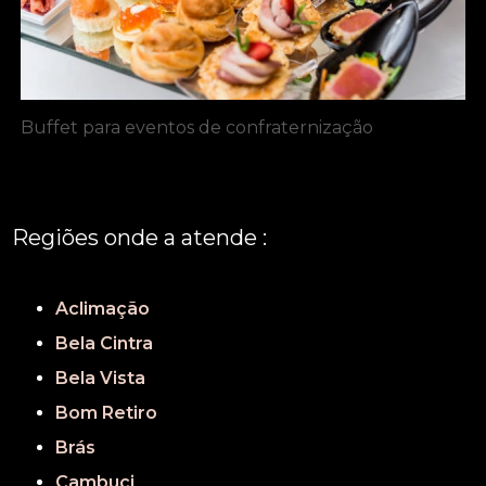
Buffet para eventos de confraternização
Regiões onde a atende :
REGIÃO CENTRAL
GRANDE SÃO PAULO
São Paulo
Aclimação
Bela Cintra
Bela Vista
Bom Retiro
Brás
Cambuci