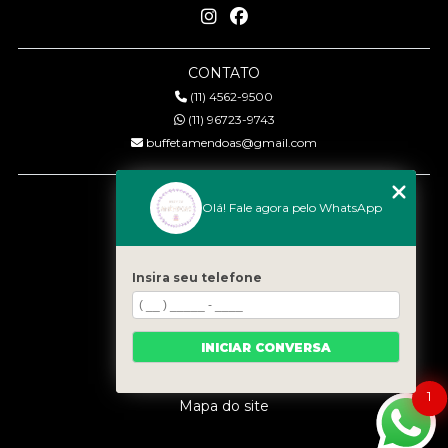
CONTATO
(11) 4562-9500
(11) 96723-9743
buffetamendoas@gmail.com
MENU
Olá! Fale agora pelo WhatsApp
Início
Quem somos
Serviços
Insira seu telefone
Eventos
Gastronomia
INICIAR CONVERSA
Contato
Categorias
1
Mapa do site