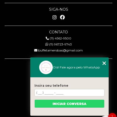
SIGA-NOS
CONTATO
(11) 4562-9500
(11) 96723-9743
buffetamendoas@gmail.com
MENU
Olá! Fale agora pelo WhatsApp
Início
Quem somos
Serviços
Insira seu telefone
Eventos
Gastronomia
INICIAR CONVERSA
Contato
Categorias
1