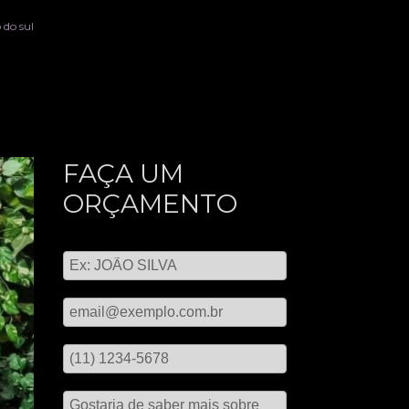
 do sul
FAÇA UM
ORÇAMENTO
Digite seu nome
Digite seu email
Digite seu telefone
Mensagem