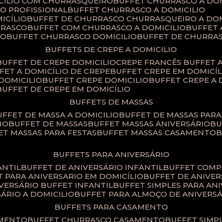
ICILIO COM CHURRASQUEIRO
BUFFET CHURRASCO A DO
IO PROFISSIONAL
BUFFET CHURRASCO A DOMICILIO
ICÍLIO
BUFFET DE CHURRASCO CHURRASQUEIRO A DOM
RRASCO
BUFFET COM CHURRASCO A DOMICILIO
BUFFET
CO
BUFFET CHURRASCO DOMICILIO
BUFFET DE CHURRA
BUFFETS DE CREPE A DOMICILIO
BUFFET DE CREPE DOMICILIO
CREPE FRANCÊS BUFFET 
FFET A DOMICÍLIO DE CREPE
BUFFET CREPE EM DOMICÍL
 DOMICILIO
BUFFET CREPE DOMICILIO
BUFFET CREPE A
BUFFET DE CREPE EM DOMICÍLIO
BUFFETS DE MASSAS
BUFFET DE MASSA A DOMICILIO
BUFFET DE MASSAS PAR
IO
BUFFET DE MASSAS
BUFFET MASSAS ANIVERSÁRIO
B
FET MASSAS PARA FESTAS
BUFFET MASSAS CASAMENTO
BUFFETS PARA ANIVERSÁRIO
ANTIL
BUFFET DE ANIVERSÁRIO INFANTIL
BUFFET COM
ET PARA ANIVERSARIO EM DOMICÍLIO
BUFFET DE ANIVE
IVERSÁRIO BUFFET INFANTIL
BUFFET SIMPLES PARA AN
SÁRIO A DOMICILIO
BUFFET PARA ALMOÇO DE ANIVERS
BUFFETS PARA CASAMENTO
AMENTO
BUFFET CHURRASCO CASAMENTO
BUFFET SIM