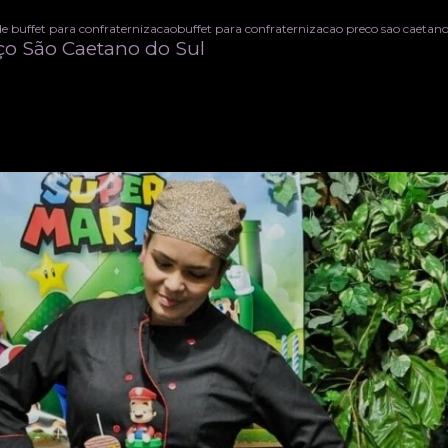
de buffet para confraternizacao
buffet para confraternizacao preco sao caetano
ço São Caetano do Sul