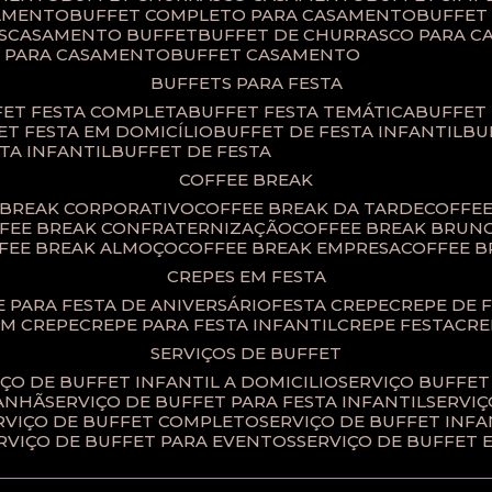
SAMENTO
BUFFET COMPLETO PARA CASAMENTO
BUFFE
S
CASAMENTO BUFFET
BUFFET DE CHURRASCO PARA 
T PARA CASAMENTO
BUFFET CASAMENTO
BUFFETS PARA FESTA
FET FESTA COMPLETA
BUFFET FESTA TEMÁTICA
BUFFET
FET FESTA EM DOMICÍLIO
BUFFET DE FESTA INFANTIL
B
STA INFANTIL
BUFFET DE FESTA
COFFEE BREAK
E BREAK CORPORATIVO
COFFEE BREAK DA TARDE
COFFE
FFEE BREAK CONFRATERNIZAÇÃO
COFFEE BREAK BRUN
FFEE BREAK ALMOÇO
COFFEE BREAK EMPRESA
COFFEE 
CREPES EM FESTA
PE PARA FESTA DE ANIVERSÁRIO
FESTA CREPE
CREPE DE 
OM CREPE
CREPE PARA FESTA INFANTIL
CREPE FESTA
CR
SERVIÇOS DE BUFFET
IÇO DE BUFFET INFANTIL A DOMICILIO
SERVIÇO BUFFET
MANHÃ
SERVIÇO DE BUFFET PARA FESTA INFANTIL
SERVI
ERVIÇO DE BUFFET COMPLETO
SERVIÇO DE BUFFET INFA
ERVIÇO DE BUFFET PARA EVENTOS
SERVIÇO DE BUFFET 