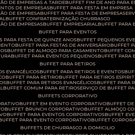
ÇÃO DE EMPRESAS A TARDE
BUFFET FIM DE ANO PARA 
ENTOS DE EMPRESAS
BUFFET PARA FESTA EM EMPRESA
ÇÃO DE EMPRESA
BUFFET PARA FESTA DE EMPRESA
SER
AL
BUFFET CONFRATERNIZAÇÃO CHURRASCO
ÇÃO DE EMPRESAS
BUFFET EMPRESARIAL
BUFFET PARA
BUFFET PARA EVENTOS
TS PARA FESTA DE QUINZE ANOS
BUFFET PEQUENOS EV
AMENTO
BUFFET PARA FESTAS DE ANIVERSÁRIO
BUFFET 
TOS
BUFFET DE ALMOÇO PARA CASAMENTO
BUFFET CO
TURA
BUFFET PARA EVENTOS PEQUENOS
BUFFET PARA
BUFFET PARA RETIROS
TOS EVANGÉLICOS
BUFFET PARA RETIROS E EVENTOS
BU
CO
BUFFET PARA RETIRO
BUFFET PARA RETIROS ESPIRI
SOS
BUFFET PARA RETIROS EVANGÉLICOS
BUFFET PARA 
AL
BUFFET COMUM PARA RETIRO​
SERVIÇO DE BUFFET P
BUFFETS CORPORATIVO
ORATIVO
BUFFET EM EVENTO CORPORATIVO
BUFFET D
VO
BUFFET BRUNCH CORPORATIVO
BUFFET ALMOÇO C
IVO
BUFFET PARA EVENTOS CORPORATIVOS
BUFFET E
BUFFET PARA EVENTO CORPORATIVO
BUFFET CORPOR
BUFFETS DE CHURRASCO A DOMICILIO