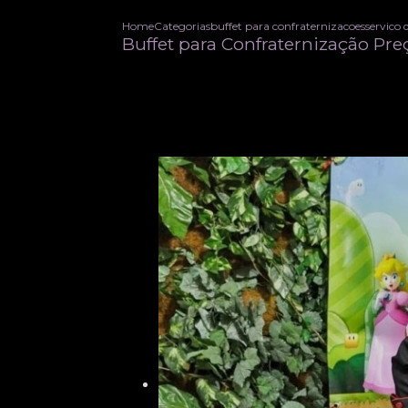
Home
Categorias
buffet para confraternizacoes
servico 
Buffet para Confraternização Pre