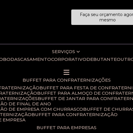
Faça seu orçamento ago
ecialistas!
mesmo
SERVIÇOS
IO
BODAS
CASAMENTO
CORPORATIVO
DEBUTANTE
OUTR
BUFFET PARA CONFRATERNIZAÇÕES
NFRATERNIZAÇÃO
BUFFET PARA FESTA DE CONFRATERN
FRATERNIZAÇÃO
BUFFET PARA ALMOÇO DE CONFRATER
RATERNIZAÇÕES​
BUFFET DE JANTAR PARA CONFRATERN
ÃO DE FINAL DE ANO​
ÇÃO DE EMPRESA COM CHURRASCO
BUFFET DE CHURR
ATERNIZAÇÃO
BUFFET PARA CONFRATERNIZAÇÃO
E EMPRESA
BUFFET PARA EMPRESAS