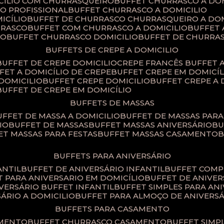
ICILIO COM CHURRASQUEIRO
BUFFET CHURRASCO A DO
IO PROFISSIONAL
BUFFET CHURRASCO A DOMICILIO
ICÍLIO
BUFFET DE CHURRASCO CHURRASQUEIRO A DOM
RRASCO
BUFFET COM CHURRASCO A DOMICILIO
BUFFET
CO
BUFFET CHURRASCO DOMICILIO
BUFFET DE CHURRA
BUFFETS DE CREPE A DOMICILIO
BUFFET DE CREPE DOMICILIO
CREPE FRANCÊS BUFFET 
FFET A DOMICÍLIO DE CREPE
BUFFET CREPE EM DOMICÍL
 DOMICILIO
BUFFET CREPE DOMICILIO
BUFFET CREPE A
BUFFET DE CREPE EM DOMICÍLIO
BUFFETS DE MASSAS
BUFFET DE MASSA A DOMICILIO
BUFFET DE MASSAS PAR
IO
BUFFET DE MASSAS
BUFFET MASSAS ANIVERSÁRIO
B
FET MASSAS PARA FESTAS
BUFFET MASSAS CASAMENTO
BUFFETS PARA ANIVERSÁRIO
ANTIL
BUFFET DE ANIVERSÁRIO INFANTIL
BUFFET COM
ET PARA ANIVERSARIO EM DOMICÍLIO
BUFFET DE ANIVE
IVERSÁRIO BUFFET INFANTIL
BUFFET SIMPLES PARA AN
SÁRIO A DOMICILIO
BUFFET PARA ALMOÇO DE ANIVERS
BUFFETS PARA CASAMENTO
AMENTO
BUFFET CHURRASCO CASAMENTO
BUFFET SIM