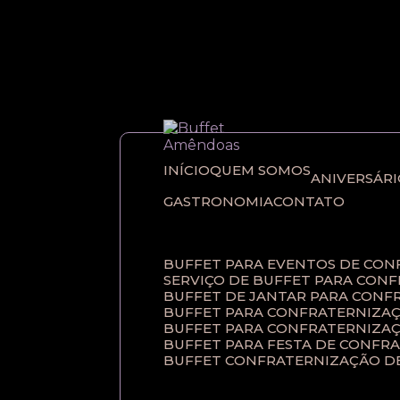
Entre em contato com um de nossos esp
INÍCIO
QUEM SOMOS
ANIVERSÁR
GASTRONOMIA
CONTATO
BUFFET PARA EVENTOS DE CO
SERVIÇO DE BUFFET PARA CON
BUFFET DE JANTAR PARA CONF
BUFFET PARA CONFRATERNIZAÇ
BUFFET PARA CONFRATERNIZA
BUFFET PARA FESTA DE CONFR
BUFFET CONFRATERNIZAÇÃO D