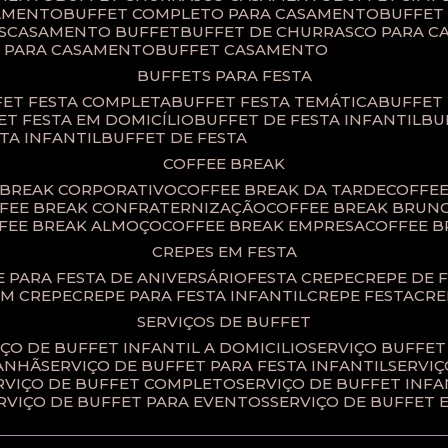
SAMENTO
BUFFET COMPLETO PARA CASAMENTO
BUFFE
S
CASAMENTO BUFFET
BUFFET DE CHURRASCO PARA 
T PARA CASAMENTO
BUFFET CASAMENTO
BUFFETS PARA FESTA
FET FESTA COMPLETA
BUFFET FESTA TEMÁTICA
BUFFET
FET FESTA EM DOMICÍLIO
BUFFET DE FESTA INFANTIL
B
STA INFANTIL
BUFFET DE FESTA
COFFEE BREAK
E BREAK CORPORATIVO
COFFEE BREAK DA TARDE
COFFE
FFEE BREAK CONFRATERNIZAÇÃO
COFFEE BREAK BRUN
FFEE BREAK ALMOÇO
COFFEE BREAK EMPRESA
COFFEE 
CREPES EM FESTA
PE PARA FESTA DE ANIVERSÁRIO
FESTA CREPE
CREPE DE 
OM CREPE
CREPE PARA FESTA INFANTIL
CREPE FESTA
CR
SERVIÇOS DE BUFFET
IÇO DE BUFFET INFANTIL A DOMICILIO
SERVIÇO BUFFET
MANHÃ
SERVIÇO DE BUFFET PARA FESTA INFANTIL
SERVI
ERVIÇO DE BUFFET COMPLETO
SERVIÇO DE BUFFET INFA
ERVIÇO DE BUFFET PARA EVENTOS
SERVIÇO DE BUFFET 