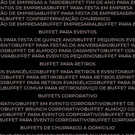
ÇÃO DE EMPRESAS A TARDE
BUFFET FIM DE ANO PARA 
ENTOS DE EMPRESAS
BUFFET PARA FESTA EM EMPRESA
ÇÃO DE EMPRESA
BUFFET PARA FESTA DE EMPRESA
SER
AL
BUFFET CONFRATERNIZAÇÃO CHURRASCO
ÇÃO DE EMPRESAS
BUFFET EMPRESARIAL
BUFFET PARA
BUFFET PARA EVENTOS
TS PARA FESTA DE QUINZE ANOS
BUFFET PEQUENOS EV
AMENTO
BUFFET PARA FESTAS DE ANIVERSÁRIO
BUFFET 
TOS
BUFFET DE ALMOÇO PARA CASAMENTO
BUFFET CO
TURA
BUFFET PARA EVENTOS PEQUENOS
BUFFET PARA
BUFFET PARA RETIROS
TOS EVANGÉLICOS
BUFFET PARA RETIROS E EVENTOS
BU
CO
BUFFET PARA RETIRO
BUFFET PARA RETIROS ESPIRI
SOS
BUFFET PARA RETIROS EVANGÉLICOS
BUFFET PARA 
AL
BUFFET COMUM PARA RETIRO​
SERVIÇO DE BUFFET P
BUFFETS CORPORATIVO
ORATIVO
BUFFET EM EVENTO CORPORATIVO
BUFFET D
VO
BUFFET BRUNCH CORPORATIVO
BUFFET ALMOÇO C
IVO
BUFFET PARA EVENTOS CORPORATIVOS
BUFFET E
BUFFET PARA EVENTO CORPORATIVO
BUFFET CORPOR
BUFFETS DE CHURRASCO A DOMICILIO