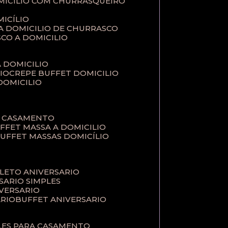
MICILIO COM CHURRASQUEIRO
ICÍLIO
 A DOMICILIO DE CHURRASCO
SCO A DOMICILIO
A DOMICILIO
IO
CREPE BUFFET DOMICILIO
 DOMICILIO
A CASAMENTO
UFFET MASSA A DOMICILIO
BUFFET MASSAS DOMICÍLIO
PLETO ANIVERSARIO
RSARIO SIMPLES
IVERSARIO
ÁRIO
BUFFET ANIVERSARIO
PLES PARA CASAMENTO