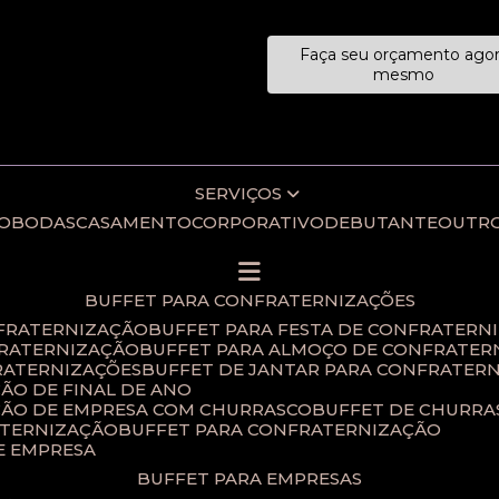
Faça seu orçamento ago
ecialistas!
mesmo
SERVIÇOS
IO
BODAS
CASAMENTO
CORPORATIVO
DEBUTANTE
OUTR
BUFFET PARA CONFRATERNIZAÇÕES
NFRATERNIZAÇÃO
BUFFET PARA FESTA DE CONFRATERN
FRATERNIZAÇÃO
BUFFET PARA ALMOÇO DE CONFRATER
RATERNIZAÇÕES​
BUFFET DE JANTAR PARA CONFRATERN
ÃO DE FINAL DE ANO​
ÇÃO DE EMPRESA COM CHURRASCO
BUFFET DE CHURR
ATERNIZAÇÃO
BUFFET PARA CONFRATERNIZAÇÃO
E EMPRESA
BUFFET PARA EMPRESAS