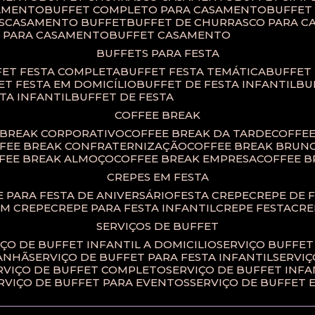
SAMENTO
BUFFET COMPLETO PARA CASAMENTO
BUFFE
S
CASAMENTO BUFFET
BUFFET DE CHURRASCO PARA 
T PARA CASAMENTO
BUFFET CASAMENTO
BUFFETS PARA FESTA
FET FESTA COMPLETA
BUFFET FESTA TEMÁTICA
BUFFET
FET FESTA EM DOMICÍLIO
BUFFET DE FESTA INFANTIL
B
STA INFANTIL
BUFFET DE FESTA
COFFEE BREAK
E BREAK CORPORATIVO
COFFEE BREAK DA TARDE
COFFE
FFEE BREAK CONFRATERNIZAÇÃO
COFFEE BREAK BRUN
FFEE BREAK ALMOÇO
COFFEE BREAK EMPRESA
COFFEE 
CREPES EM FESTA
PE PARA FESTA DE ANIVERSÁRIO
FESTA CREPE
CREPE DE 
OM CREPE
CREPE PARA FESTA INFANTIL
CREPE FESTA
CR
SERVIÇOS DE BUFFET
IÇO DE BUFFET INFANTIL A DOMICILIO
SERVIÇO BUFFET
MANHÃ
SERVIÇO DE BUFFET PARA FESTA INFANTIL
SERVI
ERVIÇO DE BUFFET COMPLETO
SERVIÇO DE BUFFET INFA
ERVIÇO DE BUFFET PARA EVENTOS
SERVIÇO DE BUFFET 