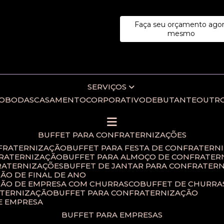
Faça seu orçamento ago
ecialistas!
mesmo
SERVIÇOS
IO
BODAS
CASAMENTO
CORPORATIVO
DEBUTANTE
OUTR
BUFFET PARA CONFRATERNIZAÇÕES
NFRATERNIZAÇÃO
BUFFET PARA FESTA DE CONFRATERN
FRATERNIZAÇÃO
BUFFET PARA ALMOÇO DE CONFRATER
RATERNIZAÇÕES​
BUFFET DE JANTAR PARA CONFRATERN
ÃO DE FINAL DE ANO​
ÇÃO DE EMPRESA COM CHURRASCO
BUFFET DE CHURR
ATERNIZAÇÃO
BUFFET PARA CONFRATERNIZAÇÃO
E EMPRESA
BUFFET PARA EMPRESAS