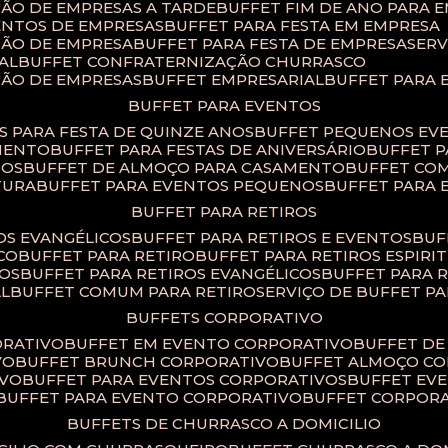
ÇÃO DE EMPRESAS A TARDE
BUFFET FIM DE ANO PARA 
ENTOS DE EMPRESAS
BUFFET PARA FESTA EM EMPRESA
ÇÃO DE EMPRESA
BUFFET PARA FESTA DE EMPRESA
SER
AL
BUFFET CONFRATERNIZAÇÃO CHURRASCO
ÇÃO DE EMPRESAS
BUFFET EMPRESARIAL
BUFFET PARA
BUFFET PARA EVENTOS
TS PARA FESTA DE QUINZE ANOS
BUFFET PEQUENOS EV
AMENTO
BUFFET PARA FESTAS DE ANIVERSÁRIO
BUFFET 
TOS
BUFFET DE ALMOÇO PARA CASAMENTO
BUFFET CO
TURA
BUFFET PARA EVENTOS PEQUENOS
BUFFET PARA
BUFFET PARA RETIROS
TOS EVANGÉLICOS
BUFFET PARA RETIROS E EVENTOS
BU
CO
BUFFET PARA RETIRO
BUFFET PARA RETIROS ESPIRI
SOS
BUFFET PARA RETIROS EVANGÉLICOS
BUFFET PARA 
AL
BUFFET COMUM PARA RETIRO​
SERVIÇO DE BUFFET P
BUFFETS CORPORATIVO
ORATIVO
BUFFET EM EVENTO CORPORATIVO
BUFFET D
VO
BUFFET BRUNCH CORPORATIVO
BUFFET ALMOÇO C
IVO
BUFFET PARA EVENTOS CORPORATIVOS
BUFFET E
BUFFET PARA EVENTO CORPORATIVO
BUFFET CORPOR
BUFFETS DE CHURRASCO A DOMICILIO