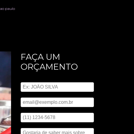
sao paulo
FAÇA UM
ORÇAMENTO
Digite seu nome
Digite seu email
Digite seu telefone
Mensagem