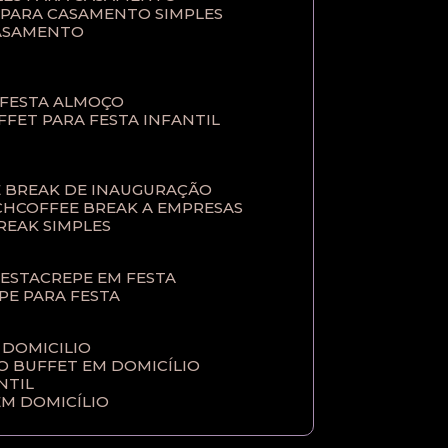
T PARA CASAMENTO SIMPLES
CASAMENTO
 FESTA ALMOÇO
UFFET PARA FESTA INFANTIL
E BREAK DE INAUGURAÇÃO
CH
COFFEE BREAK A EMPRESAS
BREAK SIMPLES
FESTA
CREPE EM FESTA
EPE PARA FESTA
 DOMICILIO
ÇO BUFFET EM DOMICÍLIO
NTIL
EM DOMICÍLIO