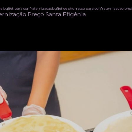
de buffet para confraternizacao
buffet de churrasco para confraternizacao prec
ernização Preço Santa Efigênia