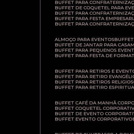
BUFFET PARA CONFRATERNIZA
BUFFET DE COQUETEL PARA EV
BUFFET PARA CONFRATERNIZA
BUFFET PARA FESTA EMPRESARI
BUFFET PARA CONFRATERNIZA
ALMOÇO PARA EVENTOS
BUFFE
BUFFET DE JANTAR PARA CAS
BUFFET PARA PEQUENOS EVEN
BUFFET PARA FESTA DE FORMA
BUFFET PARA RETIROS E EVEN
BUFFET PARA RETIRO EVANGÉLI
BUFFET PARA RETIROS RELIGIO
BUFFET PARA RETIRO ESPIRITU
BUFFET CAFÉ DA MANHÃ CORP
BUFFET COQUETEL CORPORATI
BUFFET DE EVENTO CORPORAT
BUFFET EVENTO CORPORATIVO