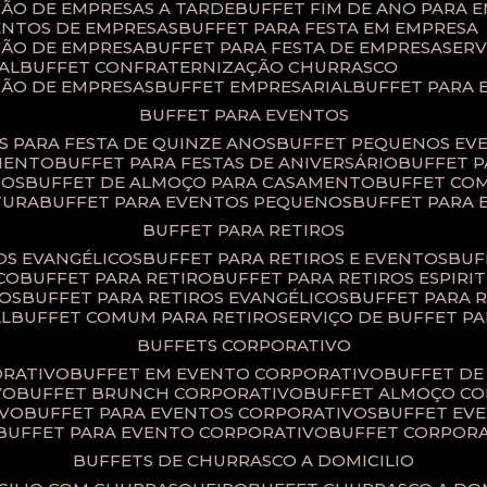
ÇÃO DE EMPRESAS A TARDE
BUFFET FIM DE ANO PARA 
ENTOS DE EMPRESAS
BUFFET PARA FESTA EM EMPRESA
ÇÃO DE EMPRESA
BUFFET PARA FESTA DE EMPRESA
SER
AL
BUFFET CONFRATERNIZAÇÃO CHURRASCO
ÇÃO DE EMPRESAS
BUFFET EMPRESARIAL
BUFFET PARA
BUFFET PARA EVENTOS
TS PARA FESTA DE QUINZE ANOS
BUFFET PEQUENOS EV
AMENTO
BUFFET PARA FESTAS DE ANIVERSÁRIO
BUFFET 
TOS
BUFFET DE ALMOÇO PARA CASAMENTO
BUFFET CO
TURA
BUFFET PARA EVENTOS PEQUENOS
BUFFET PARA
BUFFET PARA RETIROS
TOS EVANGÉLICOS
BUFFET PARA RETIROS E EVENTOS
BU
CO
BUFFET PARA RETIRO
BUFFET PARA RETIROS ESPIRI
SOS
BUFFET PARA RETIROS EVANGÉLICOS
BUFFET PARA 
AL
BUFFET COMUM PARA RETIRO​
SERVIÇO DE BUFFET P
BUFFETS CORPORATIVO
ORATIVO
BUFFET EM EVENTO CORPORATIVO
BUFFET D
VO
BUFFET BRUNCH CORPORATIVO
BUFFET ALMOÇO C
IVO
BUFFET PARA EVENTOS CORPORATIVOS
BUFFET E
BUFFET PARA EVENTO CORPORATIVO
BUFFET CORPOR
BUFFETS DE CHURRASCO A DOMICILIO