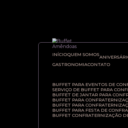
Entre em contato com um de nossos esp
INÍCIO
QUEM SOMOS
ANIVERSÁR
GASTRONOMIA
CONTATO
BUFFET PARA EVENTOS DE CO
SERVIÇO DE BUFFET PARA CON
BUFFET DE JANTAR PARA CONF
BUFFET PARA CONFRATERNIZAÇ
BUFFET PARA CONFRATERNIZA
BUFFET PARA FESTA DE CONFR
BUFFET CONFRATERNIZAÇÃO D