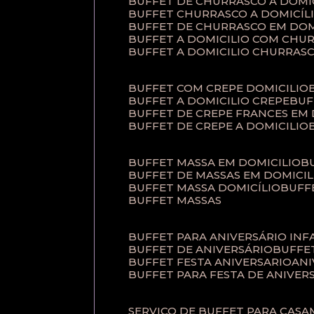
BUFFET DE CHURRASCO A DOM
BUFFET CHURRASCO A DOMICÍL
BUFFET DE CHURRASCO EM DOM
BUFFET A DOMICILIO COM CHU
BUFFET A DOMICILIO CHURRAS
BUFFET COM CREPE DOMICILIO
BUFFET A DOMICILIO CREPE
BU
BUFFET DE CREPE FRANCES EM
BUFFET DE CREPE A DOMICILIO
BUFFET MASSA EM DOMICILIO
BUFFET DE MASSAS EM DOMICIL
BUFFET MASSA DOMICÍLIO
BUF
BUFFET MASSAS
BUFFET PARA ANIVERSÁRIO INF
BUFFET DE ANIVERSÁRIO
BUFF
BUFFET FESTA ANIVERSARIO
AN
BUFFET PARA FESTA DE ANIVER
SERVIÇO DE BUFFET PARA CAS