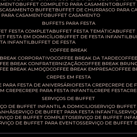
SAMENTO
BUFFET COMPLETO PARA CASAMENTO
BUFFE
S
CASAMENTO BUFFET
BUFFET DE CHURRASCO PARA 
T PARA CASAMENTO
BUFFET CASAMENTO
BUFFETS PARA FESTA
FET FESTA COMPLETA
BUFFET FESTA TEMÁTICA
BUFFET
FET FESTA EM DOMICÍLIO
BUFFET DE FESTA INFANTIL
B
STA INFANTIL
BUFFET DE FESTA
COFFEE BREAK
E BREAK CORPORATIVO
COFFEE BREAK DA TARDE
COFFE
FFEE BREAK CONFRATERNIZAÇÃO
COFFEE BREAK BRUN
FFEE BREAK ALMOÇO
COFFEE BREAK EMPRESA
COFFEE 
CREPES EM FESTA
PE PARA FESTA DE ANIVERSÁRIO
FESTA CREPE
CREPE DE 
OM CREPE
CREPE PARA FESTA INFANTIL
CREPE FESTA
CR
SERVIÇOS DE BUFFET
IÇO DE BUFFET INFANTIL A DOMICILIO
SERVIÇO BUFFET
MANHÃ
SERVIÇO DE BUFFET PARA FESTA INFANTIL
SERVI
ERVIÇO DE BUFFET COMPLETO
SERVIÇO DE BUFFET INFA
ERVIÇO DE BUFFET PARA EVENTOS
SERVIÇO DE BUFFET 