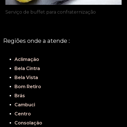
Serviço de buffet para confraternização
Regiões onde a atende :
REGIÃO CENTRAL
GRANDE SÃO PAULO
São Paulo
Aclimação
Bela Cintra
Bela Vista
Bom Retiro
Brás
Cambuci
Centro
Consolação