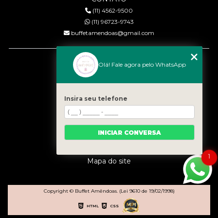
(11) 4562-9500
(11) 96723-9743
buffetamendoas@gmail.com
MENU
Olá! Fale agora pelo WhatsApp
Início
Quem somos
Serviços
Insira seu telefone
Eventos
Gastronomia
INICIAR CONVERSA
Contato
Categorias
1
Mapa do site
Copyright © Buffet Amêndoas. (Lei 9610 de 19/02/1998)
HTML
CSS