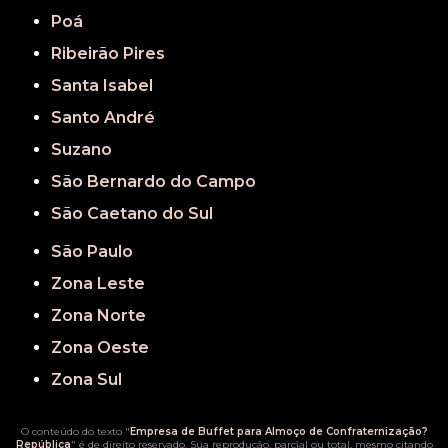
Poá
Ribeirão Pires
Santa Isabel
Santo André
Suzano
São Bernardo do Campo
São Caetano do Sul
São Paulo
Zona Leste
Zona Norte
Zona Oeste
Zona Sul
O conteúdo do texto "
Empresa de Buffet para Almoço de Confraternização?
República
" é de direito reservado. Sua reprodução, parcial ou total, mesmo citando