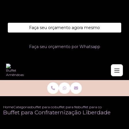
Entre em contato com um de nossos especialistas!
Faça seu orçamento agora mesmo
Faça seu orçamento por Whatsapp
Home
Categorias
buffet para confraternizacoes
buffet para festa de confraternizacao de emp
buffet para confraternizacao l
Buffet para Confraternização Liberdade