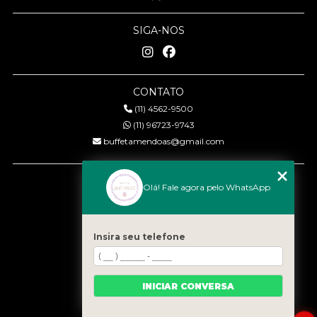
SIGA-NOS
CONTATO
(11) 4562-9500
(11) 96723-9743
buffetamendoas@gmail.com
MENU
Olá! Fale agora pelo WhatsApp
Início
Quem somos
Serviços
Insira seu telefone
Eventos
Gastronomia
INICIAR CONVERSA
Contato
Categorias