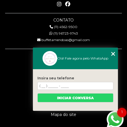
CONTATO
(11) 4562-9500
(11) 96723-9743
buffetamendoas@gmail.com
MENU
Olá! Fale agora pelo WhatsApp
Início
Quem somos
Serviços
Insira seu telefone
Eventos
Gastronomia
INICIAR CONVERSA
Contato
Categorias
1
Mapa do site