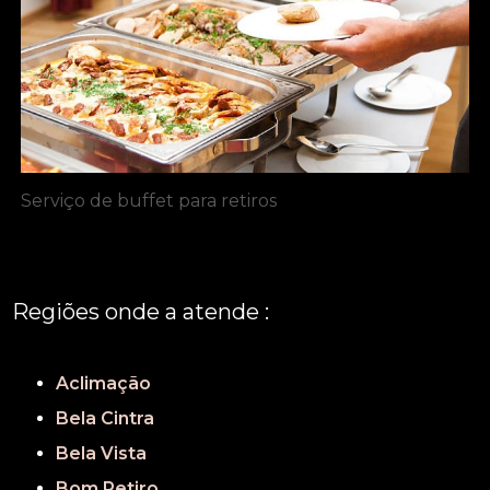
Serviço de buffet para retiros
Regiões onde a atende :
REGIÃO CENTRAL
GRANDE SÃO PAULO
São Paulo
Aclimação
Bela Cintra
Bela Vista
Bom Retiro