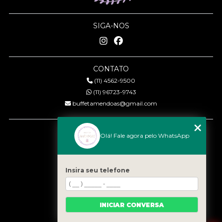
SIGA-NOS
CONTATO
(11) 4562-9500
(11) 96723-9743
buffetamendoas@gmail.com
MENU
Olá! Fale agora pelo WhatsApp
Início
Quem somos
Serviços
Insira seu telefone
Eventos
Gastronomia
INICIAR CONVERSA
Contato
Categorias