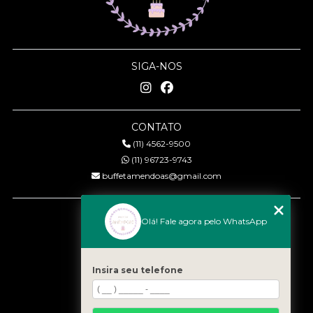
SIGA-NOS
CONTATO
(11) 4562-9500
(11) 96723-9743
buffetamendoas@gmail.com
MENU
Olá! Fale agora pelo WhatsApp
Início
Quem somos
Serviços
Insira seu telefone
Eventos
Gastronomia