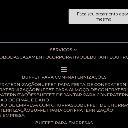
Faça seu orçamento ago
ecialistas!
mesmo
SERVIÇOS
IO
BODAS
CASAMENTO
CORPORATIVO
DEBUTANTE
OUTR
BUFFET PARA CONFRATERNIZAÇÕES
NFRATERNIZAÇÃO
BUFFET PARA FESTA DE CONFRATERN
FRATERNIZAÇÃO
BUFFET PARA ALMOÇO DE CONFRATER
RATERNIZAÇÕES​
BUFFET DE JANTAR PARA CONFRATERN
ÃO DE FINAL DE ANO​
ÇÃO DE EMPRESA COM CHURRASCO
BUFFET DE CHURR
ATERNIZAÇÃO
BUFFET PARA CONFRATERNIZAÇÃO
E EMPRESA
BUFFET PARA EMPRESAS