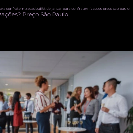
para confraternizacao
buffet de jantar para confraternizacoes preco sao paulo
izações? Preço São Paulo