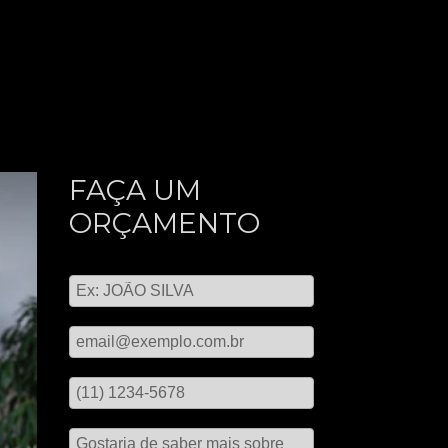
FAÇA UM
ORÇAMENTO
Digite seu nome
Digite seu email
Digite seu telefone
Mensagem