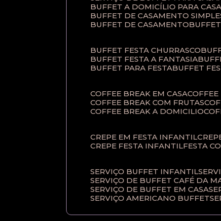
BUFFET A DOMICÍLIO PARA CA
BUFFET DE CASAMENTO SIMPLE
BUFFET DE CASAMENTO
BUFFE
BUFFET FESTA CHURRASCO
BUF
BUFFET FESTA A FANTASIA
BUF
BUFFET PARA FESTA
BUFFET FE
COFFEE BREAK EM CASA
COFFE
COFFEE BREAK COM FRUTAS
CO
COFFEE BREAK A DOMICILIO
CO
CREPE EM FESTA INFANTIL
CRE
CREPE FESTA INFANTIL
FESTA C
SERVIÇO BUFFET INFANTIL
SERV
SERVIÇO DE BUFFET CAFÉ DA 
SERVIÇO DE BUFFET EM CASA
S
SERVIÇO AMERICANO BUFFET
S