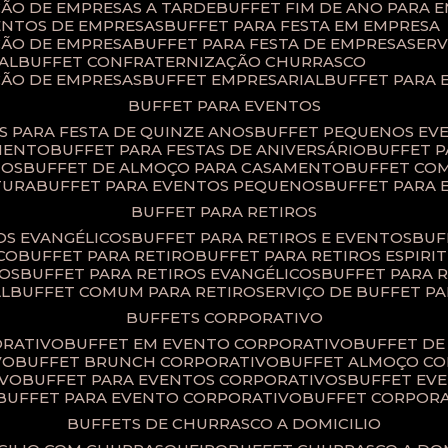
ÇÃO DE EMPRESAS A TARDE
BUFFET FIM DE ANO PARA 
ENTOS DE EMPRESAS
BUFFET PARA FESTA EM EMPRESA
ÇÃO DE EMPRESA
BUFFET PARA FESTA DE EMPRESA
SER
AL
BUFFET CONFRATERNIZAÇÃO CHURRASCO
ÇÃO DE EMPRESAS
BUFFET EMPRESARIAL
BUFFET PARA
BUFFET PARA EVENTOS
TS PARA FESTA DE QUINZE ANOS
BUFFET PEQUENOS EV
AMENTO
BUFFET PARA FESTAS DE ANIVERSÁRIO
BUFFET 
TOS
BUFFET DE ALMOÇO PARA CASAMENTO
BUFFET CO
TURA
BUFFET PARA EVENTOS PEQUENOS
BUFFET PARA
BUFFET PARA RETIROS
TOS EVANGÉLICOS
BUFFET PARA RETIROS E EVENTOS
BU
CO
BUFFET PARA RETIRO
BUFFET PARA RETIROS ESPIRI
SOS
BUFFET PARA RETIROS EVANGÉLICOS
BUFFET PARA 
AL
BUFFET COMUM PARA RETIRO​
SERVIÇO DE BUFFET P
BUFFETS CORPORATIVO
ORATIVO
BUFFET EM EVENTO CORPORATIVO
BUFFET D
VO
BUFFET BRUNCH CORPORATIVO
BUFFET ALMOÇO C
IVO
BUFFET PARA EVENTOS CORPORATIVOS
BUFFET E
BUFFET PARA EVENTO CORPORATIVO
BUFFET CORPOR
BUFFETS DE CHURRASCO A DOMICILIO