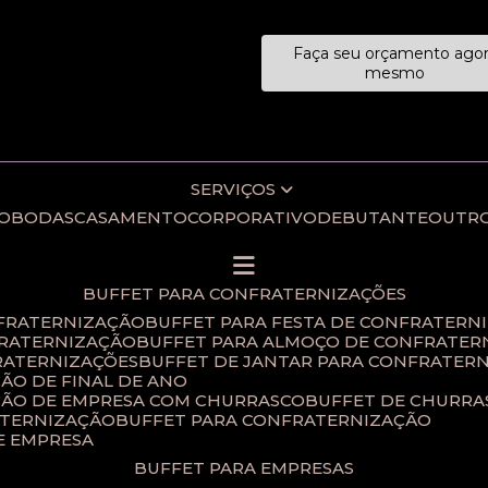
Faça seu orçamento ago
ecialistas!
mesmo
SERVIÇOS
IO
BODAS
CASAMENTO
CORPORATIVO
DEBUTANTE
OUTR
BUFFET PARA CONFRATERNIZAÇÕES
NFRATERNIZAÇÃO
BUFFET PARA FESTA DE CONFRATERN
FRATERNIZAÇÃO
BUFFET PARA ALMOÇO DE CONFRATER
RATERNIZAÇÕES​
BUFFET DE JANTAR PARA CONFRATERN
ÃO DE FINAL DE ANO​
ÇÃO DE EMPRESA COM CHURRASCO
BUFFET DE CHURR
ATERNIZAÇÃO
BUFFET PARA CONFRATERNIZAÇÃO
E EMPRESA
BUFFET PARA EMPRESAS