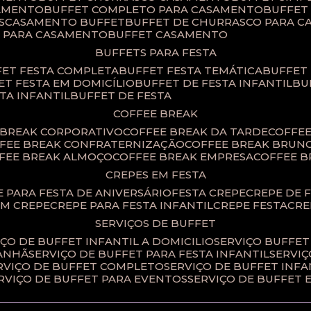
SAMENTO
BUFFET COMPLETO PARA CASAMENTO
BUFFE
S
CASAMENTO BUFFET
BUFFET DE CHURRASCO PARA 
T PARA CASAMENTO
BUFFET CASAMENTO
BUFFETS PARA FESTA
FET FESTA COMPLETA
BUFFET FESTA TEMÁTICA
BUFFET
FET FESTA EM DOMICÍLIO
BUFFET DE FESTA INFANTIL
B
STA INFANTIL
BUFFET DE FESTA
COFFEE BREAK
E BREAK CORPORATIVO
COFFEE BREAK DA TARDE
COFFE
FFEE BREAK CONFRATERNIZAÇÃO
COFFEE BREAK BRUN
FFEE BREAK ALMOÇO
COFFEE BREAK EMPRESA
COFFEE 
CREPES EM FESTA
PE PARA FESTA DE ANIVERSÁRIO
FESTA CREPE
CREPE DE 
OM CREPE
CREPE PARA FESTA INFANTIL
CREPE FESTA
CR
SERVIÇOS DE BUFFET
IÇO DE BUFFET INFANTIL A DOMICILIO
SERVIÇO BUFFET
MANHÃ
SERVIÇO DE BUFFET PARA FESTA INFANTIL
SERVI
ERVIÇO DE BUFFET COMPLETO
SERVIÇO DE BUFFET INFA
ERVIÇO DE BUFFET PARA EVENTOS
SERVIÇO DE BUFFET 