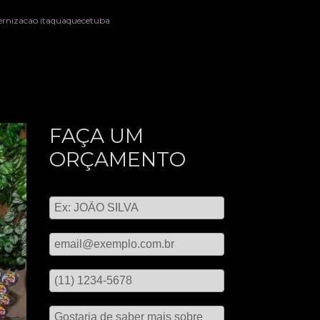
aternizacao itaquaquecetuba
FAÇA UM
ORÇAMENTO
Digite seu nome
Digite seu email
Digite seu telefone
Mensagem