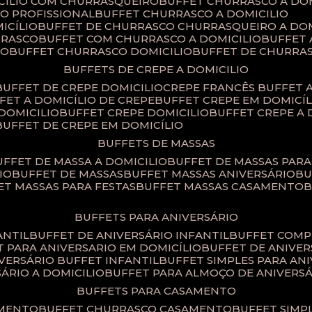
ICILIO COM CHURRASQUEIRO
BUFFET CHURRASCO A DO
IO PROFISSIONAL
BUFFET CHURRASCO A DOMICILIO
ICÍLIO
BUFFET DE CHURRASCO CHURRASQUEIRO A DOM
RRASCO
BUFFET COM CHURRASCO A DOMICILIO
BUFFET
CO
BUFFET CHURRASCO DOMICILIO
BUFFET DE CHURRA
BUFFETS DE CREPE A DOMICILIO
BUFFET DE CREPE DOMICILIO
CREPE FRANCÊS BUFFET 
FFET A DOMICÍLIO DE CREPE
BUFFET CREPE EM DOMICÍL
 DOMICILIO
BUFFET CREPE DOMICILIO
BUFFET CREPE A
BUFFET DE CREPE EM DOMICÍLIO
BUFFETS DE MASSAS
BUFFET DE MASSA A DOMICILIO
BUFFET DE MASSAS PAR
IO
BUFFET DE MASSAS
BUFFET MASSAS ANIVERSÁRIO
B
FET MASSAS PARA FESTAS
BUFFET MASSAS CASAMENTO
BUFFETS PARA ANIVERSÁRIO
ANTIL
BUFFET DE ANIVERSÁRIO INFANTIL
BUFFET COM
ET PARA ANIVERSARIO EM DOMICÍLIO
BUFFET DE ANIVE
IVERSÁRIO BUFFET INFANTIL
BUFFET SIMPLES PARA AN
SÁRIO A DOMICILIO
BUFFET PARA ALMOÇO DE ANIVERS
BUFFETS PARA CASAMENTO
AMENTO
BUFFET CHURRASCO CASAMENTO
BUFFET SIM