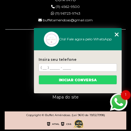
(11) 4562-9500
(11) 96723-9743
buffetamendoas@gmail.com
MENU
Olá! Fale agora pelo WhatsApp
Início
Quem somos
Serviços
Insira seu telefone
Eventos
Gastronomia
INICIAR CONVERSA
Contato
Categorias
1
Mapa do site
Copyright © Buffet Amêndoas. (Lei 9610 de 19/02/1998)
HTML
CSS